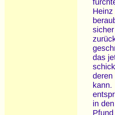
fürcht
Heinz
beraub
sicher
zurüc
gesch
das je
schick
deren
kann. 
entsp
in den
Pfund