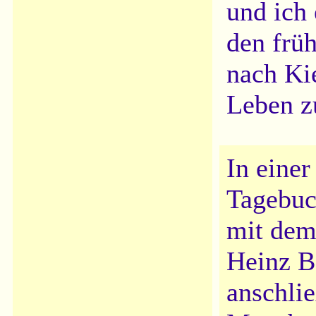
und ich
den frü
nach Kie
Leben z
In einer
Tagebuc
mit dem
Heinz B
anschli