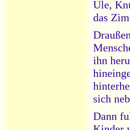
Ule, Kn
das Zim
Draußen
Mensche
ihn her
hineing
hinterhe
sich neb
Dann fu
Kinder 