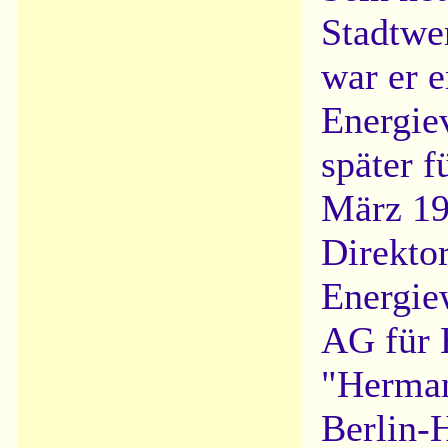
Stadtwe
war er e
Energie
später f
März 19
Direkto
Energie
AG für 
"Herman
Berlin-