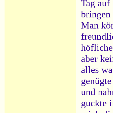
Tag auf
bringen 
Man kön
freundli
höfliche
aber ke
alles wa
genügte 
und nah
guckte 