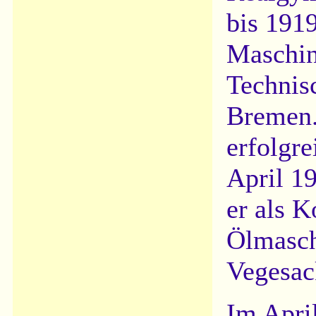
bis 191
Maschin
Technisc
Bremen.
erfolgr
April 1
er als K
Ölmasch
Vegesac
Im Apri