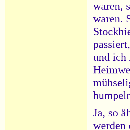
waren, 
waren. S
Stockhi
passiert
und ich
Heimweg
mühselig
humpeln
Ja, so 
werden 