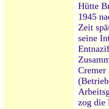
Hütte Br
1945 na
Zeit sp
seine In
Entnazif
Zusamme
Cremer 
(Betrie
Arbeits
zog die