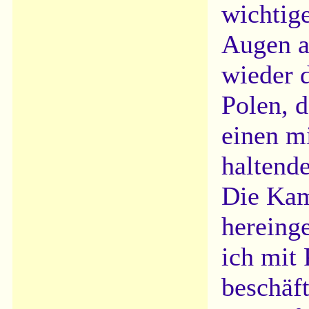
wichtig
Augen ab
wieder d
Polen, 
einen m
haltende
Die Kam
hereing
ich mit
beschäf