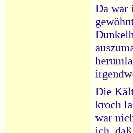
Da war 
gewöhnt
Dunkelh
auszuma
herumla
irgendw
Die Käl
kroch l
war nic
ich, daß