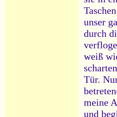
Taschen
unser g
durch di
verfloge
weiß wi
scharten
Tür. Nu
betreten
meine A
und begi