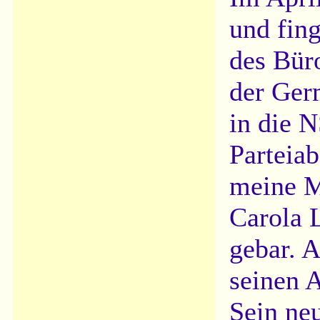
und fing
des Bür
der Germ
in die 
Parteiab
meine M
Carola 
gebar. 
seinen 
Sein neu