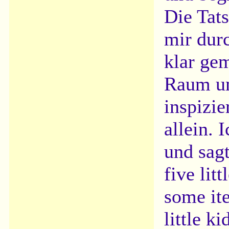
Die Tat
mir dur
klar ge
Raum um
inspizi
allein.
und sagt
five lit
some it
little k