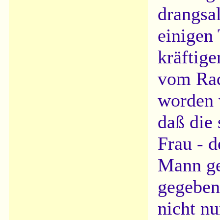
drangsal
einigen
kräftig
vom Rad
worden 
daß die 
Frau - d
Mann ge
gegeben
nicht n