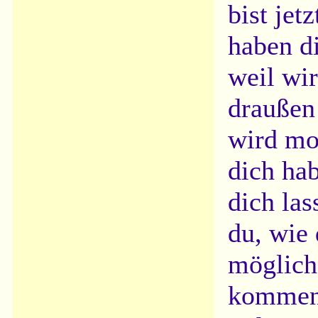
bist jet
haben d
weil wir
draußen 
wird mor
dich hab
dich las
du, wie
möglich
kommen?