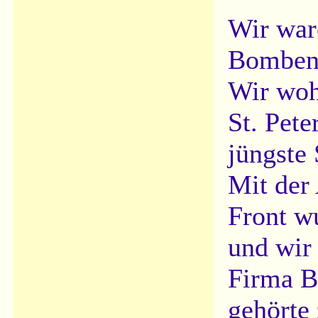
Wir war
Bombena
Wir wohn
St. Pete
jüngste
Mit der
Front wu
und wir
Firma B
gehörte