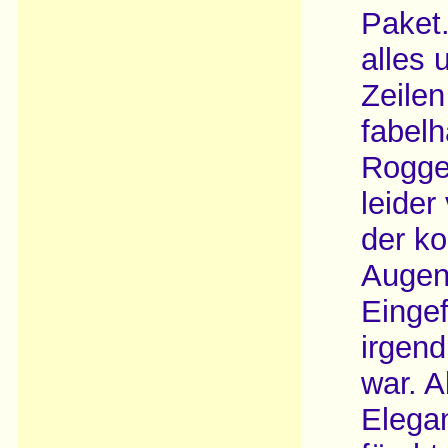
Paket.
alles 
Zeile
fabel
Rogge
leider
der ko
Augen 
Einge
irgend
war. A
Elegan