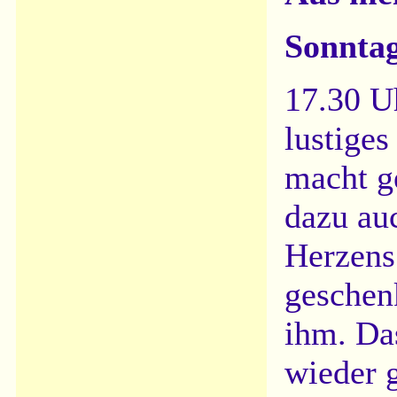
Sonntag
17.30 U
lustige
macht g
dazu au
Herzens
geschen
ihm. Da
wieder g