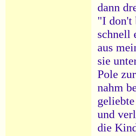
dann dre
"I don't
schnell
aus mei
sie unte
Pole zur
nahm be
geliebte
und verl
die Kind