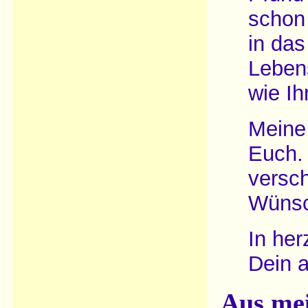
schon 
in das
Lebens
wie Ih
Meine
Euch.
versch
Wünsc
In her
Dein a
Aus me