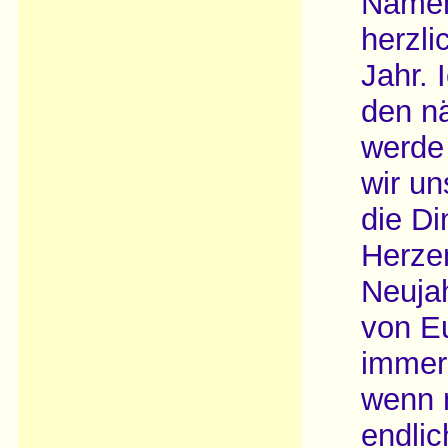
Namen
herzl
Jahr. 
den n
werde
wir un
die Di
Herze
Neujah
von E
immer
wenn 
endlic