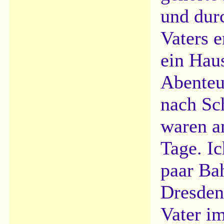
und dur
Vaters e
ein Hau
Abenteu
nach Sc
waren a
Tage. Ic
paar Ba
Dresden
Vater i