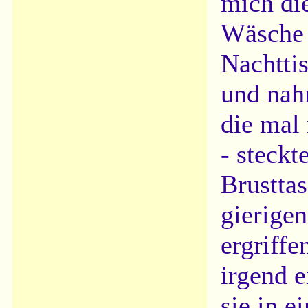
mich di
Wäsche 
Nachtti
und nah
die mal
- steckt
Brustta
gierigen
ergriffe
irgend 
sie in e