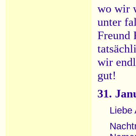
wo wir w
unter f
Freund 
tatsäch
wir end
gut!
31. Jan
Liebe 
Nachtr