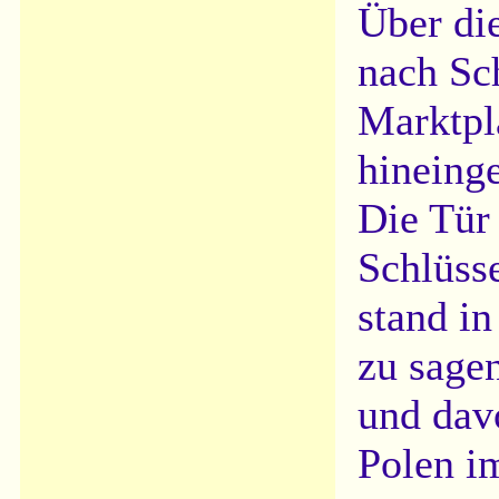
Über di
nach Sc
Marktpl
hineinge
Die Tür 
Schlüsse
stand i
zu sage
und dav
Polen i