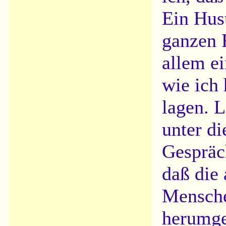
Ein Hus
ganzen 
allem e
wie ich 
lagen. 
unter di
Gespräc
daß die 
Mensche
herumge