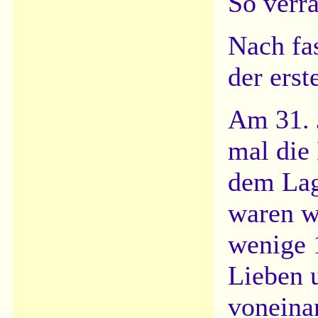
So verra
Nach fa
der erst
Am 31. 
mal die
dem Lag
waren w
wenige 
Lieben 
voneina