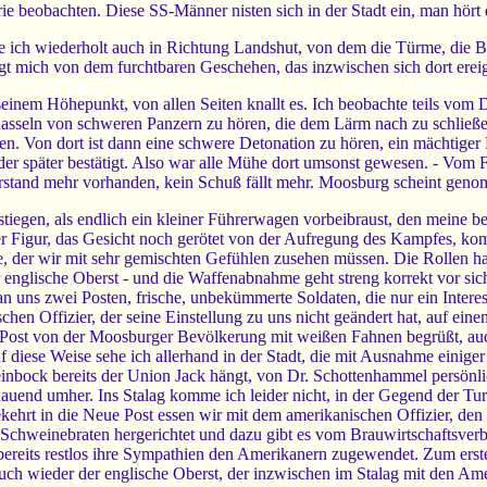
ie beobachten. Diese SS-Männer nisten sich in der Stadt ein, man hört
e ich wiederholt auch in Richtung Landshut, von dem die Türme, die Bur
t mich von dem furchtbaren Geschehen, das inzwischen sich dort ereig
 seinem Höhepunkt, von allen Seiten knallt es. Ich beobachte teils vom 
e Rasseln von schweren Panzern zu hören, die dem Lärm nach zu schließe
ben. Von dort ist dann eine schwere Detonation zu hören, ein mächtiger
eider später bestätigt. Also war alle Mühe dort umsonst gewesen. - Vom F
derstand mehr vorhanden, kein Schuß fällt mehr. Moosburg scheint geno
stiegen, als endlich ein kleiner Führerwagen vorbeibraust, den meine b
nder Figur, das Gesicht noch gerötet von der Aufregung des Kampfes, ko
e, der wir mit sehr gemischten Gefühlen zusehen müssen. Die Rollen ha
er englische Oberst - und die Waffenabnahme geht streng korrekt vor si
 uns zwei Posten, frische, unbekümmerte Soldaten, die nur ein Interes
chen Offizier, der seine Einstellung zu uns nicht geändert hat, auf 
 Post von der Moosburger Bevölkerung mit weißen Fahnen begrüßt, au
diese Weise sehe ich allerhand in der Stadt, die mit Ausnahme einiger Ar
teinbock bereits der Union Jack hängt, von Dr. Schottenhammel persönl
hauend umher. Ins Stalag komme ich leider nicht, in der Gegend der Tur
ehrt in die Neue Post essen wir mit dem amerikanischen Offizier, den
Schweinebraten hergerichtet und dazu gibt es vom Brauwirtschaftsverban
bereits restlos ihre Sympathien den Amerikanern zugewendet. Zum erst
h wieder der englische Oberst, der inzwischen im Stalag mit den Amer