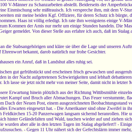
e 100 V-Männer zu Schanzarbeiten abstellt. Beiderseits der Amperbrück
ine Einmischung sehr mißtrauisch. Ich verspreche ihm, mit dem V-Stur
eiten mir meine beiden Kgf. Offiziere, für deren Schutz ich bürgte, den
ommen. Haas ist völlig erledigt. Ich rate ihm wenigstens einige V-Mä
s zum Kommen der Amis nur mehr um einige Stunden handeln. Die Masse
iger gemeldet. Von dieser Stelle aus erfahre ich auch, daß im Stalag a
an die Stabsangehörigen und kläre sie über die Lage und unseren Auftr
f Ehrenwort bekannt, darob natürlich nur frohe Gesichter.
hausen ein Anruf, daß in Landshut alles ruhig sei.
ischen gut gefrühstückt und erscheinen frisch gewaschen und ausgeruh
 den in der Nacht aufgetretenen Schwierigkeiten und lebhaft debattier
. Ich lasse sie jetzt nicht mehr von meiner Seite, damit nicht in letzte
unsere Erwartung hinein plötzlich aus der Richtung Wittibsmühle einze
eutet Kampf und Bruch aller Abmachungen. Das Feuer verstummte, flacke
m Dach der Neuen Post, einem ausgezeichneten Beobachtungsstand verfo
es Erwarten eingesetzt hat. - Die Amerikaner sind ohne Zweifel in ih
h Feldkirchen 15-20 Panzerwagen langsam sichernd heranrollen. Hie un
n sich hinter Geländefalten und Wald, tauchen wieder auf und ziehen
e wurden aber alle in den letzten Tagen im Stalag abgeliefert!! - Eini
en aufzusuchen. - Gegen 11 Uhr nähert sich der Gefechtslärm immer m