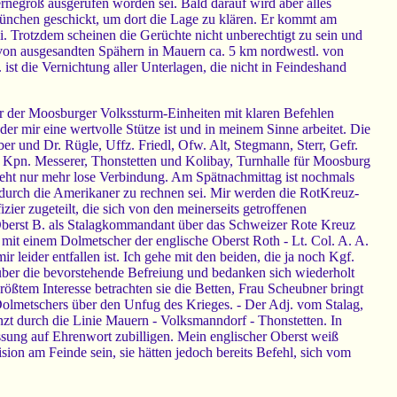
negroß ausgerufen worden sei. Bald darauf wird aber alles
nchen geschickt, um dort die Lage zu klären. Er kommt am
. Trotzdem scheinen die Gerüchte nicht unberechtigt zu sein und
 von ausgesandten Spähern in Mauern ca. 5 km nordwestl. von
ist die Vernichtung aller Unterlagen, die nicht in Feindeshand
er der Moosburger Volkssturm-Einheiten mit klaren Befehlen
der mir eine wertvolle Stütze ist und in meinem Sinne arbeitet. Die
r und Dr. Rügle, Uffz. Friedl, Ofw. Alt, Stegmann, Sterr, Gefr.
e Kpn. Messerer, Thonstetten und Kolibay, Turnhalle für Moosburg
teht nur mehr lose Verbindung. Am Spätnachmittag ist nochmals
urch die Amerikaner zu rechnen sei. Mir werden die RotKreuz-
ier zugeteilt, die sich von den meinerseits getroffenen
Oberst B. als Stalagkommandant über das Schweizer Rote Kreuz
it einem Dolmetscher der englische Oberst Roth - Lt. Col. A. A.
 leider entfallen ist. Ich gehe mit den beiden, die ja noch Kgf.
 über die bevorstehende Befreiung und bedanken sich wiederholt
rößtem Interesse betrachten sie die Betten, Frau Scheubner bringt
Dolmetschers über den Unfug des Krieges. - Der Adj. vom Stalag,
nzt durch die Linie Mauern - Volksmanndorf - Thonstetten. In
assung auf Ehrenwort zubilligen. Mein englischer Oberst weiß
ion am Feinde sein, sie hätten jedoch bereits Befehl, sich vom