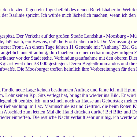
n den letzten Tagen ein Tagesbefehl des neuen Befehlshaber im Wehrkre
 der Isarlinie spricht. Ich würde mich lächerlich machen, wenn ich den
zugespitzt. Der Verkehr auf der großen Straße Landshut - Moosburg - M
läßt nach, ein Beweis, daß die Front näher rückt. Die Verfassung dies
unserer Front. An einem Tage fahren 11 Generale mit "Anhang" Ziel Garm
angeblich aus Straubing, durchziehen in einem erbarmungswürdigen Z
aner vor der Stadt stehe. Verbindungsaufnahme mit den oberen Dienstst
gf. ist weit über 33 000 gestiegen. Deren Begleitkommandos und die O
uftwaffe. Die Moosburger treffen heimlich ihre Vorbereitungen für de
t für die neue Lage keinen bestimmten Auftrag und fahre ich mit Hpt
 Lohr seinen Kp.-Sitz verlegt hat, bringt ihn wieder ins Bild. Er wi
legenheit benütze ich, um schnell noch zu Hause am Geburtstag meiner
ter Behandlung im Laz. Martinschule ist und Gertrud, die beim Roten Kr
im Abschied zum letzten Mal die Hand drücken durfte! Bei Blitz und D
er eintreffen. Die restliche Nacht verläuft sehr unruhig, ich werde w