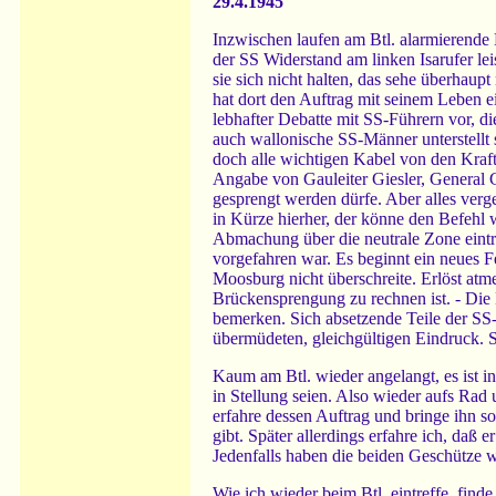
29.4.1945
Inzwischen laufen am Btl. alarmierende
der SS Widerstand am linken Isarufer le
sie sich nicht halten, das sehe überhaup
hat dort den Auftrag mit seinem Leben e
lebhafter Debatte mit SS-Führern vor, d
auch wallonische SS-Männer unterstellt
doch alle wichtigen Kabel von den Kraf
Angabe von Gauleiter Giesler, General 
gesprengt werden dürfe. Aber alles verg
in Kürze hierher, der könne den Befehl
Abmachung über die neutrale Zone eintre
vorgefahren war. Es beginnt ein neues Fe
Moosburg nicht überschreite. Erlöst atm
Brückensprengung zu rechnen ist. - Die N
bemerken. Sich absetzende Teile der SS
übermüdeten, gleichgültigen Eindruck. S
Kaum am Btl. wieder angelangt, es ist
in Stellung seien. Also wieder aufs Rad
erfahre dessen Auftrag und bringe ihn s
gibt. Später allerdings erfahre ich, da
Jedenfalls haben die beiden Geschütze
Wie ich wieder beim Btl. eintreffe, fin