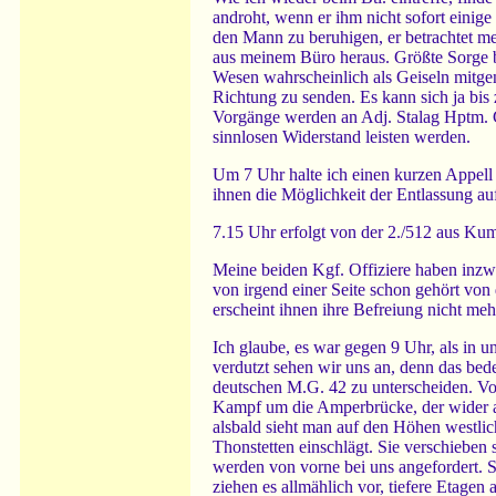
androht, wenn er ihm nicht sofort einig
den Mann zu beruhigen, er betrachtet me
aus meinem Büro heraus. Größte Sorge ber
Wesen wahrscheinlich als Geiseln mitgen
Richtung zu senden. Es kann sich ja bi
Vorgänge werden an Adj. Stalag Hptm. Ge
sinnlosen Widerstand leisten werden.
Um 7 Uhr halte ich einen kurzen Appell 
ihnen die Möglichkeit der Entlassung au
7.15 Uhr erfolgt von der 2./512 aus Kum
Meine beiden Kgf. Offiziere haben inzw
von irgend einer Seite schon gehört von
erscheint ihnen ihre Befreiung nicht mehr
Ich glaube, es war gegen 9 Uhr, als in 
verdutzt sehen wir uns an, denn das bed
deutschen M.G. 42 zu unterscheiden. Vo
Kampf um die Amperbrücke, der wider all
alsbald sieht man auf den Höhen westlic
Thonstetten einschlägt. Sie verschiebe
werden von vorne bei uns angefordert. Si
ziehen es allmählich vor, tiefere Etag