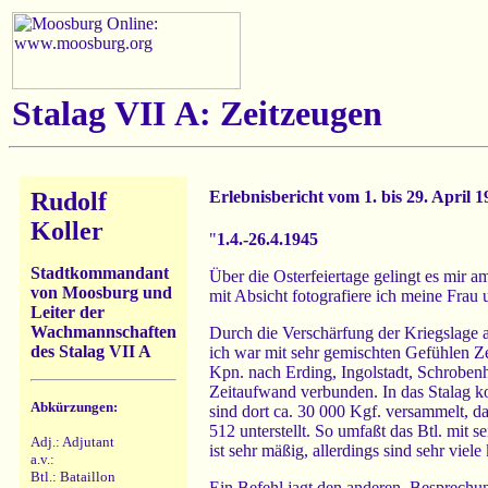
Stalag VII A: Zeitzeugen
Rudolf
Erlebnisbericht vom 1. bis 29. April 1
Koller
"
1.4.-26.4.1945
Stadtkommandant
Über die Osterfeiertage gelingt es mir
von Moosburg und
mit Absicht fotografiere ich meine Frau
Leiter der
Wachmannschaften
Durch die Verschärfung der Kriegslage a
des Stalag VII A
ich war mit sehr gemischten Gefühlen Z
Kpn. nach Erding, Ingolstadt, Schroben
Zeitaufwand verbunden. In das Stalag k
Abkürzungen:
sind dort ca. 30 000 Kgf. versammelt, d
512 unterstellt. So umfaßt das Btl. mi
Adj.: Adjutant
ist sehr mäßig, allerdings sind sehr vie
a.v.:
Btl.: Bataillon
Ein Befehl jagt den anderen, Besprechun