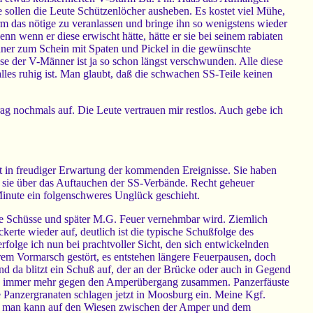
e sollen die Leute Schützenlöcher ausheben. Es kostet viel Mühe,
m das nötige zu veranlassen und bringe ihn so wenigstens wieder
n wenn er diese erwischt hätte, hätte er sie bei seinem rabiaten
nner zum Schein mit Spaten und Pickel in die gewünschte
 der V-Männer ist ja so schon längst verschwunden. Alle diese
lles ruhig ist. Man glaubt, daß die schwachen SS-Teile keinen
ag nochmals auf. Die Leute vertrauen mir restlos. Auch gebe ich
t in freudiger Erwartung der kommenden Ereignisse. Sie haben
en sie über das Auftauchen der SS-Verbände. Recht geheuer
r Minute ein folgenschweres Unglück geschieht.
lne Schüsse und später M.G. Feuer vernehmbar wird. Ziemlich
rte wieder auf, deutlich ist die typische Schußfolge des
lge ich nun bei prachtvoller Sicht, den sich entwickelnden
rem Vormarsch gestört, es entstehen längere Feuerpausen, doch
d da blitzt ein Schuß auf, der an der Brücke oder auch in Gegend
 sich immer mehr gegen den Amperübergang zusammen. Panzerfäuste
ge Panzergranaten schlagen jetzt in Moosburg ein. Meine Kgf.
ehr, man kann auf den Wiesen zwischen der Amper und dem