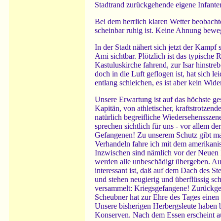
Stadtrand zurückgehende eigene Infanter
Bei dem herrlich klaren Wetter beobacht
scheinbar ruhig ist. Keine Ahnung beweg
In der Stadt nähert sich jetzt der Kampf
Ami sichtbar. Plötzlich ist das typisch
Kastuluskirche fahrend, zur Isar hinstre
doch in die Luft geflogen ist, hat sich l
entlang schleichen, es ist aber kein Wi
Unsere Erwartung ist auf das höchste ge
Kapitän, von athletischer, kraftstrotze
natürlich begreifliche Wiedersehensszen
sprechen sichtlich für uns - vor allem d
Gefangenen! Zu unserem Schutz gibt man
Verhandeln fahre ich mit dem amerikanis
Inzwischen sind nämlich vor der Neuen
werden alle unbeschädigt übergeben. Auf 
interessant ist, daß auf dem Dach des S
und stehen neugierig und überflüssig sc
versammelt: Kriegsgefangene! Zurückgek
Scheubner hat zur Ehre des Tages einen 
Unsere bisherigen Herbergsleute haben 
Konserven. Nach dem Essen erscheint auc