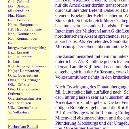
Col.: Colonel
nur die Amerikaner dorthin transportier
Div.: Divions
durchzuführender Befehl! Dabei soll bis
fdl.: feindlich
General Kriebel, der Befehlshaber im We
Fhr.: Führer
Gefr.: Gefreiter
Sintzenich, Schutzbereichführer Ost begi
Hptm.: Hauptmann
bestimmt sein, besonders Landshut. Pion
HK: Hauptkampflinie
Ingenieurs der Mittleren Isar AG die Le
Kdo.: Kommando
norddeutschem Akzent sprechende, reagie
Kdr.: Kommandeur
aussichtslos. Als Vertreter des Standortä
kv.:
Moosburg. Der Oberst übernimmt die Sic
kriegsverwendungsfähig
Laz.: Lazarett
Die Zusammenarbeit mit dem mir unterste
Lt.: Lieutentant
unterrichtet. Als Richtlinie gebe ich a
lt.: laut
Kgf.: Kriegsgefangener
niemand an die Kgf. heranlassen und der
Kp(n).: Kompanie(n)
eingehen, sich in der Auffassung etwas 
Oblt.: Oberleutnant
Volkssturmführer richtig in den kritisch
Oflag: Offizierslager
Offz.: Offizier
Nach Erzwingung des Donauüberganges b
Ofw.: Oberfeldwebel
fdl. Lufttätigkeit läßt auffallend nac
Ostbzm.:
der Führung lassen sehr zu wünschen übri
Oberstabszahlmeister
Amerikanern zu übergeben. Die bei Fe
Sch.: Schützen
nötigen Befehle zu geben und die Rot-K
Uffz.: Unteroffizier
V.: Volkssturm
Btl. überflüssige wird in Richtung Erdi
Mittenwald abzumarschieren und die and
Plünderung Moosburgs und der Umgebun
Nachruf auf Rudolf
von Moosburger Bürgern mit.