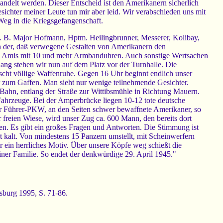
andelt werden. Dieser Entscheid ist den Amerikanern sicherlich
esichter meiner Leute tun mir aber leid. Wir verabschieden uns mit
Weg in die Kriegsgefangenschaft.
z. B. Major Hofmann, Hptm. Heilingbrunner, Messerer, Kolibay,
eich der, daß verwegene Gestalten von Amerikanern den
he Amis mit 10 und mehr Armbanduhren. Auch sonstige Wertsachen
lang stehen wir nun auf dem Platz vor der Turnhalle. Die
rrscht völlige Waffenruhe. Gegen 16 Uhr beginnt endlich unser
r zum Gaffen. Man sieht nur wenige teilnehmende Gesichter.
 Bahn, entlang der Straße zur Wittibsmühle in Richtung Mauern.
Fahrzeuge. Bei der Amperbrücke liegen 10-12 tote deutsche
er Führer-PKW, an den Seiten schwer bewaffnete Amerikaner, so
 freien Wiese, wird unser Zug ca. 600 Mann, den bereits dort
ren. Es gibt ein großes Fragen und Antworten. Die Stimmung ist
ht kalt. Von mindestens 15 Panzern umstellt, mit Scheinwerfern
er ein herrliches Motiv. Über unsere Köpfe weg schießt die
ner Familie. So endet der denkwürdige 29. April 1945."
osburg 1995, S. 71-86.