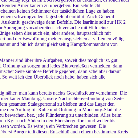
rückenden Amerikanern zu übergeben. Ein sehr leicht
 scheinen keinen Schimmer der tatsächlichen Lage zu haben.
mit einem schwungvollen Tagesbefehl einführt. Auch General
e Auskunft, geschweige denn Befehle. Die Isarlinie soll zur HK 2
ur Sprengung vorzubereiten. Ich versuche mit Hilfe eines
inige sehen dies auch ein, aber andere, hauptsächlich mit
ert und der Bewaffnung meiner ausgesiebten a. v. Leuten völlig
nannt und bin ich damit gleichzeitig Kampfkommandant von
änner sind über ihre Aufgaben, soweit dies möglich ist, gut
e und Ordnung zu sorgen und jedes Blutvergießen vermeiden, dann
itischer Seite sinnlose Befehle gegeben, dann scheinbar darauf
. So weit ich den Überblick noch habe, haben sich alle
g näher; man kann bereits nachts Geschützfeuer vernehmen. Die
e Amerikaner Mainburg. Unsere Nachrichtenverbindung von Seite
it dem gesamten Stalagpersonal zu bleiben und das Lager den
me den Auftrag für Ruhe und Ordnung in Moosburg-Stadt die
zu bewachen, bez. jede Plünderung zu unterbinden. Alles beim
hen Kgf. nach Süden in den Ebersbergerforst und weiter bis
assen worden. Es wäre ja ein Verbrechen gewesen. Die
Oberst Burger
teilt diesen Entschluß auch einem bestimmten Kreis