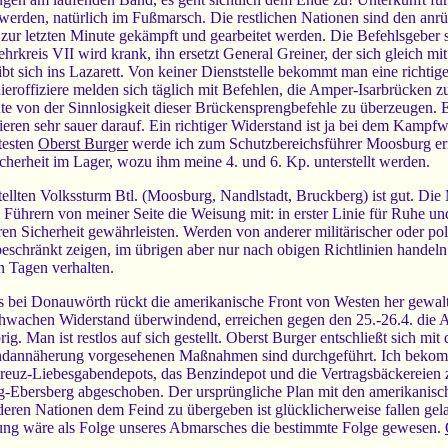
t werden, natürlich im Fußmarsch. Die restlichen Nationen sind den an
 zur letzten Minute gekämpft und gearbeitet werden. Die Befehlsgeber
hrkreis VII wird krank, ihn ersetzt General Greiner, der sich gleich 
bt sich ins Lazarett. Von keiner Dienststelle bekommt man eine richtig
ieroffiziere melden sich täglich mit Befehlen, die Amper-Isarbrücken z
ute von der Sinnlosigkeit dieser Brückensprengbefehle zu überzeugen. E
ren sehr sauer darauf. Ein richtiger Widerstand ist ja bei dem Kampfw
ltesten
Oberst Burger
werde ich zum Schutzbereichsführer Moosburg er
herheit im Lager, wozu ihm meine 4. und 6. Kp. unterstellt werden.
llten Volkssturm Btl. (Moosburg, Nandlstadt, Bruckberg) ist gut. Die M
llen Führern von meiner Seite die Weisung mit: in erster Linie für Ruh
en Sicherheit gewährleisten. Werden von anderer militärischer oder pol
beschränkt zeigen, im übrigen aber nur nach obigen Richtlinien handeln
en Tagen verhalten.
ei Donauwörth rückt die amerikanische Front von Westen her gewalti
h. Schwachen Widerstand überwindend, erreichen gegen den 25.-26.4. di
g. Man ist restlos auf sich gestellt. Oberst Burger entschließt sich m
indannäherung vorgesehenen Maßnahmen sind durchgeführt. Ich bekom
reuz-Liebesgabendepots, das Benzindepot und die Vertragsbäckereien 
ng-Ebersberg abgeschoben. Der ursprüngliche Plan mit den amerikanisc
eren Nationen dem Feind zu übergeben ist glücklicherweise fallen gel
g wäre als Folge unseres Abmarsches die bestimmte Folge gewesen.