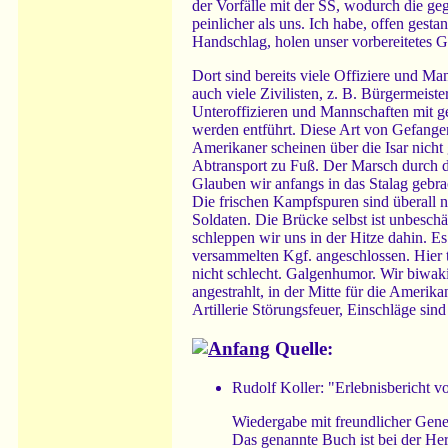
der Vorfälle mit der SS, wodurch die ge
peinlicher als uns. Ich habe, offen gest
Handschlag, holen unser vorbereitetes G
Dort sind bereits viele Offiziere und 
auch viele Zivilisten, z. B. Bürgermeist
Unteroffizieren und Mannschaften mit 
werden entführt. Diese Art von Gefangen
Amerikaner scheinen über die Isar nicht 
Abtransport zu Fuß. Der Marsch durch d
Glauben wir anfangs in das Stalag gebra
Die frischen Kampfspuren sind überall 
Soldaten. Die Brücke selbst ist unbesc
schleppen wir uns in der Hitze dahin. E
versammelten Kgf. angeschlossen. Hier t
nicht schlecht. Galgenhumor. Wir biwaki
angestrahlt, in der Mitte für die Amerik
Artillerie Störungsfeuer, Einschläge s
Quelle:
Rudolf Koller: "Erlebnisbericht v
Wiedergabe mit freundlicher Gen
Das genannte Buch ist bei der Her