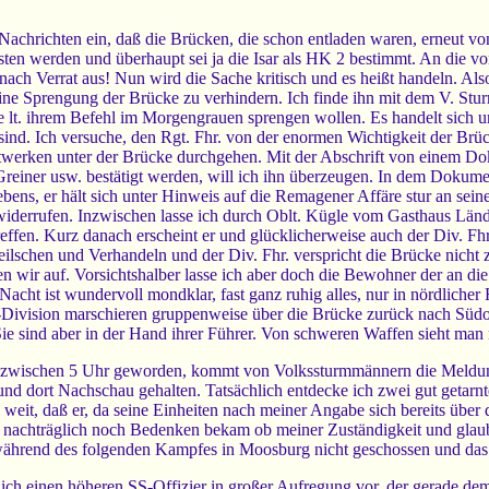
 Nachrichten ein, daß die Brücken, die schon entladen waren, erneut 
isten werden und überhaupt sei ja die Isar als HK 2 bestimmt. An die
t nach Verrat aus! Nun wird die Sache kritisch und es heißt handeln. Als
ine Sprengung der Brücke zu verhindern. Ich finde ihn mit dem V. Stur
ie lt. ihrem Befehl im Morgengrauen sprengen wollen. Es handelt sich 
 sind. Ich versuche, den Rgt. Fhr. von der enormen Wichtigkeit der B
twerken unter der Brücke durchgehen. Mit der Abschrift von einem Do
Greiner usw. bestätigt werden, will ich ihn überzeugen. In dem Dokum
ebens, er hält sich unter Hinweis auf die Remagener Affäre stur an se
 widerrufen. Inzwischen lasse ich durch Oblt. Kügle vom Gasthaus Län
ffen. Kurz danach erscheint er und glücklicherweise auch der Div. Fhr
ilschen und Verhandeln und der Div. Fhr. verspricht die Brücke nicht zu
en wir auf. Vorsichtshalber lasse ich aber doch die Bewohner der an d
acht ist wundervoll mondklar, fast ganz ruhig alles, nur in nördlicher 
-Division marschieren gruppenweise über die Brücke zurück nach Südo
ie sind aber in der Hand ihrer Führer. Von schweren Waffen sieht man 
 inzwischen 5 Uhr geworden, kommt von Volkssturmmännern die Meldung
 und dort Nachschau gehalten. Tatsächlich entdecke ich zwei gut getarn
o weit, daß er, da seine Einheiten nach meiner Angabe sich bereits üb
ß er nachträglich noch Bedenken bekam ob meiner Zuständigkeit und glau
 während des folgenden Kampfes in Moosburg nicht geschossen und das
de ich einen höheren SS-Offizier in großer Aufregung vor, der gerade d