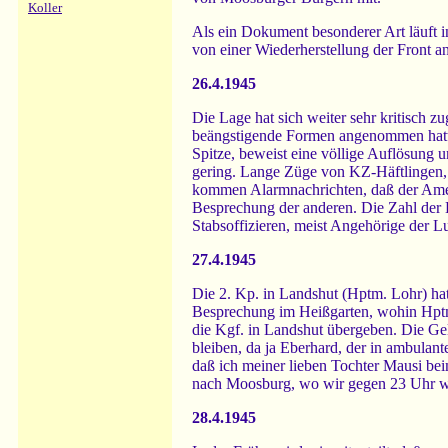
Koller
Als ein Dokument besonderer Art läuft i
von einer Wiederherstellung der Front an
26.4.1945
Die Lage hat sich weiter sehr kritisch 
beängstigende Formen angenommen hatte, 
Spitze, beweist eine völlige Auflösung 
gering. Lange Züge von KZ-Häftlingen, 
kommen Alarmnachrichten, daß der Amerik
Besprechung der anderen. Die Zahl der K
Stabsoffizieren, meist Angehörige der L
27.4.1945
Die 2. Kp. in Landshut (Hptm. Lohr) ha
Besprechung im Heißgarten, wohin Hptm.
die Kgf. in Landshut übergeben. Die Ge
bleiben, da ja Eberhard, der in ambulan
daß ich meiner lieben Tochter Mausi be
nach Moosburg, wo wir gegen 23 Uhr wied
28.4.1945