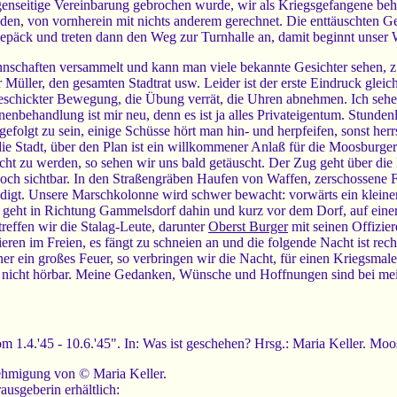
genseitige Vereinbarung gebrochen wurde, wir als Kriegsgefangene beh
anden, von vornherein mit nichts anderem gerechnet. Die enttäuschten G
epäck und treten dann den Weg zur Turnhalle an, damit beginnt unser 
Mannschaften versammelt und kann man viele bekannte Gesichter sehen, 
er Müller, den gesamten Stadtrat usw. Leider ist der erste Eindruck gl
geschickter Bewegung, die Übung verrät, die Uhren abnehmen. Ich se
enbehandlung ist mir neu, denn es ist ja alles Privateigentum. Stunden
gefolgt zu sein, einige Schüsse hört man hin- und herpfeifen, sonst he
ie Stadt, über den Plan ist ein willkommener Anlaß für die Moosburge
cht zu werden, so sehen wir uns bald getäuscht. Der Zug geht über die
noch sichtbar. In den Straßengräben Haufen von Waffen, zerschossene 
hädigt. Unsere Marschkolonne wird schwer bewacht: vorwärts ein klein
s geht in Richtung Gammelsdorf dahin und kurz vor dem Dorf, auf einer
reffen wir die Stalag-Leute, darunter
Oberst Burger
mit seinen Offizie
eren im Freien, es fängt zu schneien an und die folgende Nacht ist rec
aner ein großes Feuer, so verbringen wir die Nacht, für einen Kriegsmal
ind nicht hörbar. Meine Gedanken, Wünsche und Hoffnungen sind bei mei
om 1.4.'45 - 10.6.'45". In: Was ist geschehen? Hrsg.: Maria Keller. Mo
ehmigung von © Maria Keller.
ausgeberin erhältlich: