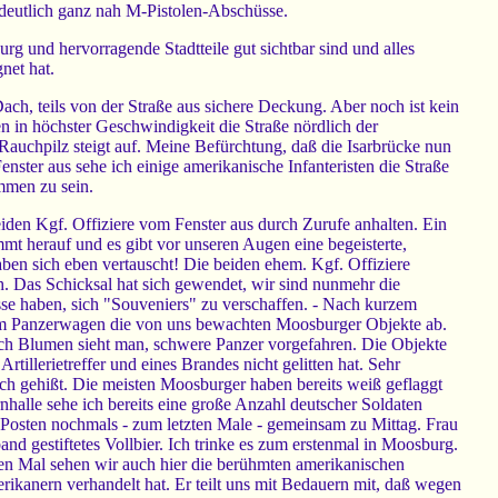
 deutlich ganz nah M-Pistolen-Abschüsse.
g und hervorragende Stadtteile gut sichtbar sind und alles
net hat.
Dach, teils von der Straße aus sichere Deckung. Aber noch ist kein
n in höchster Geschwindigkeit die Straße nördlich der
 Rauchpilz steigt auf. Meine Befürchtung, daß die Isarbrücke nun
enster aus sehe ich einige amerikanische Infanteristen die Straße
mmen zu sein.
eiden Kgf. Offiziere vom Fenster aus durch Zurufe anhalten. Ein
mmt herauf und es gibt vor unseren Augen eine begeisterte,
ben sich eben vertauscht! Die beiden ehem. Kgf. Offiziere
ch. Das Schicksal hat sich gewendet, wir sind nunmehr die
se haben, sich "Souveniers" zu verschaffen. - Nach kurzem
einem Panzerwagen die von uns bewachten Moosburger Objekte ab.
ch Blumen sieht man, schwere Panzer vorgefahren. Die Objekte
tillerietreffer und eines Brandes nicht gelitten hat. Sehr
ich gehißt. Die meisten Moosburger haben bereits weiß geflaggt
nhalle sehe ich bereits eine große Anzahl deutscher Soldaten
 Posten nochmals - zum letzten Male - gemeinsam zu Mittag. Frau
d gestiftetes Vollbier. Ich trinke es zum erstenmal in Moosburg.
en Mal sehen wir auch hier die berühmten amerikanischen
ikanern verhandelt hat. Er teilt uns mit Bedauern mit, daß wegen