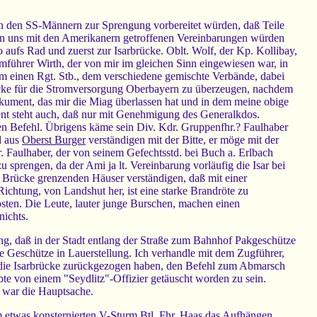
von den SS-Männern zur Sprengung vorbereitet würden, daß Teile
 von uns mit den Amerikanern getroffenen Vereinbarungen würden
o aufs Rad und zuerst zur Isarbrücke. Oblt. Wolf, der Kp. Kollibay,
mführer Wirth, der von mir im gleichen Sinn eingewiesen war, in
um einen Rgt. Stb., dem verschiedene gemischte Verbände, dabei
rücke für die Stromversorgung Oberbayern zu überzeugen, nachdem
kument, das mir die Miag überlassen hat und in dem meine obige
ent steht auch, daß nur mit Genehmigung des Generalkdos.
inen Befehl. Übrigens käme sein Div. Kdr. Gruppenfhr.? Faulhaber
d aus
Oberst Burger
verständigen mit der Bitte, er möge mit der
. Faulhaber, der von seinem Gefechtsstd. bei Buch a. Erlbach
 sprengen, da der Ami ja lt. Vereinbarung vorläufig die Isar bei
ie Brücke grenzenden Häuser verständigen, daß mit einer
Richtung, von Landshut her, ist eine starke Brandröte zu
sten. Die Leute, lauter junge Burschen, machen einen
nichts.
, daß in der Stadt entlang der Straße zum Bahnhof Pakgeschütze
te Geschütze in Lauerstellung. Ich verhandle mit dem Zugführer,
er die Isarbrücke zurückgezogen haben, den Befehl zum Abmarsch
bte von einem "Seydlitz"-Offizier getäuscht worden zu sein.
 war die Hauptsache.
em etwas konsternierten V-Sturm Btl. Fhr. Haas das Aufhängen