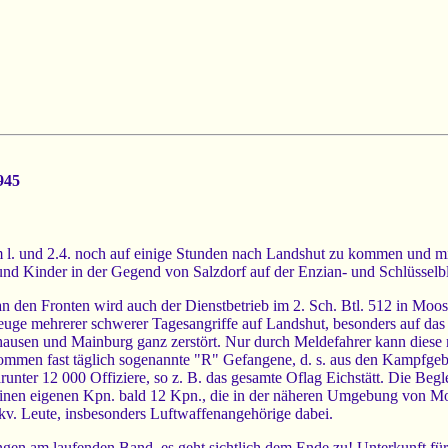
945
 am l. und 2.4. noch auf einige Stunden nach Landshut zu kommen und 
 und Kinder in der Gegend von Salzdorf auf der Enzian- und Schlüssel
n den Fronten wird auch der Dienstbetrieb im 2. Sch. Btl. 512 in Moosb
euge mehrerer schwerer Tagesangriffe auf Landshut, besonders auf da
hausen und Mainburg ganz zerstört. Nur durch Meldefahrer kann diese n
ommen fast täglich sogenannte "R" Gefangene, d. s. aus den Kampfgebi
arunter 12 000 Offiziere, so z. B. das gesamte Oflag Eichstätt. Die B
t seinen eigenen Kpn. bald 12 Kpn., die in der näheren Umgebung von 
le kv. Leute, insbesonders Luftwaffenangehörige dabei.
gen am laufenden Band, es geht sichtlich dem Ende zu! Unterkunft für d