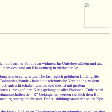
mich dort meiner Familie zu widmen. Im Unterbewußtsein und auch
blumenwiese und am Klausenberg in vielfacher Art.
urg immer schwieriger. Die fast täglich geführten Luftangriffe -
s Bahnhofsgebäude - haben die telefonische Verbindung zu dem
och aufrecht erhalten werden und dies ist mit großem
eten zurückgeführte Kriegsgefangene aller Nationen. Ende April
egleitmannschaften der "R" Gefangenen werden sämtlich dem Btl.
Moosburg untergebracht sind. Der Ausbildungsstand der neuen Kpn.
ie Stalag Kgf. ist im Ebersbergerforst zu erkunden, es sollen aber