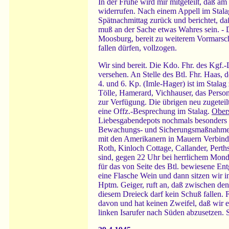
In der Frühe wird mir mitgeteilt, daß 
widerrufen. Nach einem Appell im Stal
Spätnachmittag zurück und berichtet, da
muß an der Sache etwas Wahres sein. - 
Moosburg, bereit zu weiterem Vormarsch.
fallen dürfen, vollzogen.
Wir sind bereit. Die Kdo. Fhr. des Kgf
versehen. An Stelle des Btl. Fhr. Haas, 
4. und 6. Kp. (Imle-Hager) ist im Stala
Tölle, Hamerard, Vichhauser, das Person
zur Verfügung. Die übrigen neu zugetei
eine Offz.-Besprechung im Stalag.
Ober
Liebesgabendepots nochmals besonders an
Bewachungs- und Sicherungsmaßnahmen f
mit den Amerikanern in Mauern Verbindu
Roth, Kinloch Cottage, Callander, Perths
sind, gegen 22 Uhr bei herrlichem Monds
für das von Seite des Btl. bewiesene En
eine Flasche Wein und dann sitzen wir i
Hptm. Geiger, ruft an, daß zwischen den
diesem Dreieck darf kein Schuß fallen. 
davon und hat keinen Zweifel, daß wir en
linken Isarufer nach Süden abzusetzen.