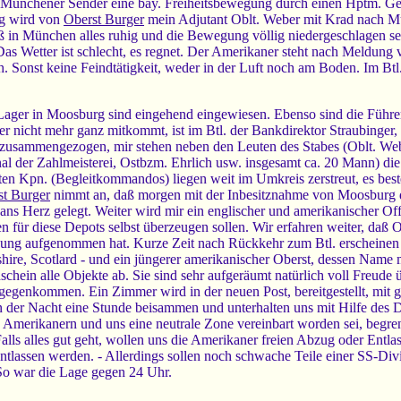
am Münchener Sender eine bay. Freiheitsbewegung durch einen Hptm. Ger
ag wird von
Oberst Burger
mein Adjutant Oblt. Weber mit Krad nach Mü
ß in München alles ruhig und die Bewegung völlig niedergeschlagen sei
Das Wetter ist schlecht, es regnet. Der Amerikaner steht nach Meldung
 Sonst keine Feindtätigkeit, weder in der Luft noch am Boden. Im Btl. 
.-Lager in Moosburg sind eingehend eingewiesen. Ebenso sind die Führ
der nicht mehr ganz mitkommt, ist im Btl. der Bankdirektor Straubinger, 
g zusammengezogen, mir stehen neben den Leuten des Stabes (Oblt. Webe
al der Zahlmeisterei, Ostbzm. Ehrlich usw. insgesamt ca. 20 Mann) di
lten Kpn. (Begleitkommandos) liegen weit im Umkreis zerstreut, es bes
st Burger
nimmt an, daß morgen mit der Inbesitznahme von Moosburg d
s Herz gelegt. Weiter wird mir ein englischer und amerikanischer Offiz
ür diese Depots selbst überzeugen sollen. Wir erfahren weiter, daß 
ng aufgenommen hat. Kurze Zeit nach Rückkehr zum Btl. erscheinen m
hire, Scotlard - und ein jüngerer amerikanischer Oberst, dessen Name mir
chein alle Objekte ab. Sie sind sehr aufgeräumt natürlich voll Freude
tgegenkommen. Ein Zimmer wird in der neuen Post, bereitgestellt, mit g
n der Nacht eine Stunde beisammen und unterhalten uns mit Hilfe des 
 Amerikanern und uns eine neutrale Zone vereinbart worden sei, begre
Falls alles gut geht, wollen uns die Amerikaner freien Abzug oder Entl
tlassen werden. - Allerdings sollen noch schwache Teile einer SS-Divis
 So war die Lage gegen 24 Uhr.