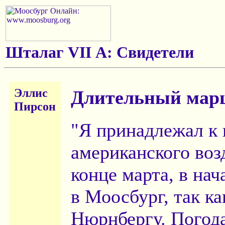
Шталаг VII А: Свидетели
Эллис
Длительный марш
Пирсон
"Я принадлежал к
американского воз
конце марта, в на
в Моосбург, так к
Нюрнбергу. Погода