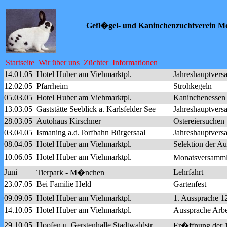
Gefl�gel- und Kaninchenzuchtverein 
Startseite
Wir über uns
Züchter
Informationen
14.01.05
Hotel Huber am Viehmarktpl.
Jahreshauptver
12.02.05
Pfarrheim
Strohkegeln
05.03.05
Hotel Huber am Viehmarktpl.
Kaninchenessen 
13.03.05
Gaststätte Seeblick a. Karlsfelder See
Jahreshauptvers
28.03.05
Autohaus Kirschner
Ostereiersuchen
03.04.05
Ismaning a.d.Torfbahn Bürgersaal
Jahreshauptver
08.04.05
Hotel Huber am Viehmarktpl.
Selektion der Au
10.06.05
Hotel Huber am Viehmarktpl.
Monatsversamml
Juni
Lehrfahrt
Tierpark - M�nchen
23.07.05
Bei Familie Held
Gartenfest
09.09.05
Hotel Huber am Viehmarktpl.
1. Aussprache 12
14.10.05
Hotel Huber am Viehmarktpl.
Aussprache Arbe
29.10.05
Hopfen u. Gerstenhalle Stadtwaldstr.
Er�ffnung der 1