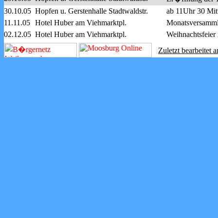
30.10.05
Hopfen u. Gerstenhalle Stadtwaldstr.
ab 11Uhr 30 Mitt
11.11.05
Hotel Huber am Viehmarktpl.
Monatsversamml
02.12.05
Hotel Huber am Viehmarktpl.
Weihnachtsfeier
Zuletzt bearbeite