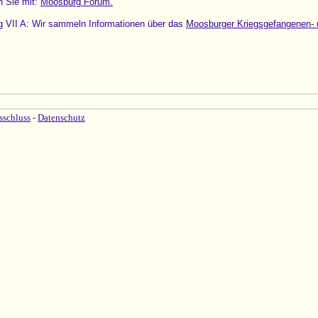
 Sie mit:
Moosburg Forum.
g VII A: Wir sammeln Informationen über das
Moosburger Kriegsgefangenen- u
sschluss
-
Datenschutz