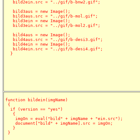
   bild2ein.src = "../gif/b-bnw2.gif";

   bild3aus = new Image();

   bild3aus.src = "../gif/b-mol.gif";

   bild3ein = new Image();

   bild3ein.src = "../gif/b-mol2.gif";

   bild4aus = new Image();

   bild4aus.src = "../gif/b-desi3.gif";

   bild4ein = new Image();

   bild4ein.src = "../gif/b-desi4.gif";

  }
function bildein(imgName)

 {

  if (version == "yes")

   {

    imgOn = eval("bild" + imgName + "ein.src");

    document["bild" + imgName].src = imgOn;

   }

 }
