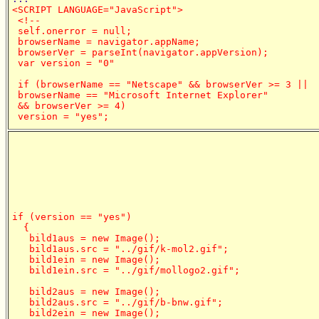
<SCRIPT LANGUAGE="JavaScript">

 <!--

 self.onerror = null;

 browserName = navigator.appName;

 browserVer = parseInt(navigator.appVersion);

 var version = "0"

 if (browserName == "Netscape" && browserVer >= 3 ||

 browserName == "Microsoft Internet Explorer"

 && browserVer >= 4)

 version = "yes";
if (version == "yes")

  {

   bild1aus = new Image();

   bild1aus.src = "../gif/k-mol2.gif";

   bild1ein = new Image();

   bild1ein.src = "../gif/mollogo2.gif";

   bild2aus = new Image();

   bild2aus.src = "../gif/b-bnw.gif";

   bild2ein = new Image();
