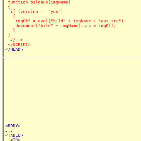
 function bildaus(imgName)

 {

  if (version == "yes")

   {

    imgOff = eval("bild" + imgName + "aus.src");

    document["bild" + imgName].src = imgOff;

   }

 }

  //-->

 </SCRIPT>
<BODY>

...

<TABLE>

  <TR>
