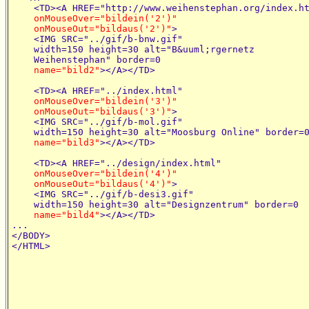
    <TD><A HREF="http://www.weihenstephan.org/index.ht
onMouseOver="bildein('2')"

    onMouseOut="bildaus('2')"
>

    <IMG SRC="../gif/b-bnw.gif"

    width=150 height=30 alt="B&uuml;rgernetz

    Weihenstephan" border=0

name="bild2"
></A></TD>

    <TD><A HREF="../index.html"

onMouseOver="bildein('3')"

    onMouseOut="bildaus('3')"
>

    <IMG SRC="../gif/b-mol.gif"

    width=150 height=30 alt="Moosburg Online" border=0
name="bild3"
></A></TD>

    <TD><A HREF="../design/index.html"

onMouseOver="bildein('4')"

    onMouseOut="bildaus('4')"
>

    <IMG SRC="../gif/b-desi3.gif"

    width=150 height=30 alt="Designzentrum" border=0

name="bild4"
></A></TD>

...

</BODY>
