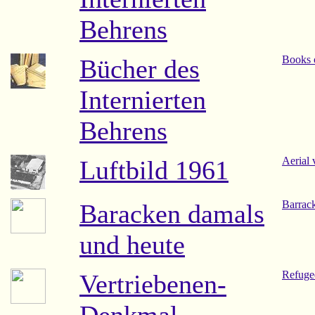
Behrens
Books o
Bücher des
Internierten
Behrens
Aerial
Luftbild 1961
Barrac
Baracken damals
und heute
Refuge
Vertriebenen-