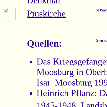
Denkmal
St Pius
Piuskirche
Sourc
Quellen:
Das Kriegsgefang
Moosburg in Oberba
Isar. Moosburg 19
Heinrich Pflanz: D
1945-1948. Landsb