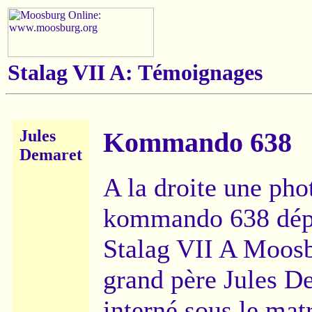
Stalag VII A: Témoignages
Jules
Kommando 638
Demaret
A la droite une pho
kommando 638 dép
Stalag VII A Moos
grand père Jules D
interné sous le mat