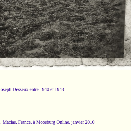
 Joseph Desseux entre 1940 et 1943
x
, Maclas, France, à Moosburg Online, janvier 2010.