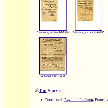
Entlassungsschein 9-9-1940
Entlassungsschein 9-9-1940
Déclaration 10-7-1945
Source:
Courriers de
Raymond Liebgott
, France,