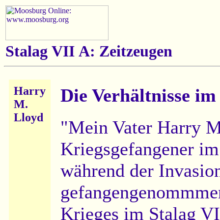
Stalag VII A: Zeitzeugen
Harry
Die Verhältnisse im
M.
Lloyd
"Mein Vater Harry M
Kriegsgefangener im
während der Invasion
gefangengenommmen 
Krieges im Stalag VII 