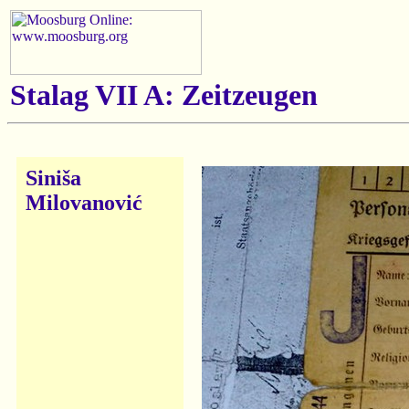
Stalag VII A: Zeitzeugen
Siniša
Milovanović