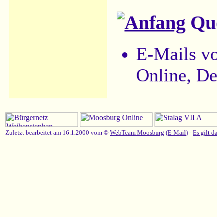
Que
E-Mails v
Online, D
Zuletzt bearbeitet am 16.1.2000 vom ©
WebTeam Moosburg
(
E-Mail
) -
Es gilt d