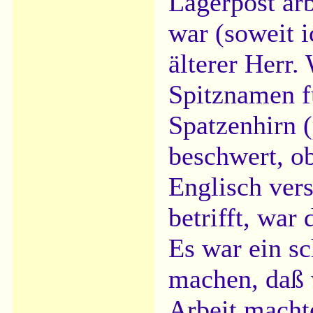
Lagerpost arb
war (soweit i
älterer Herr.
Spitznamen f
Spatzenhirn (
beschwert, ob
Englisch ver
betrifft, war
Es war ein s
machen, daß w
Arbeit machte