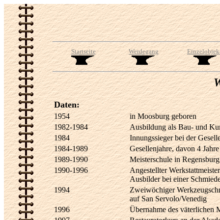
Startseite
Werdegang
Einzelobjek
W
Daten:
1954
in Moosburg geboren
1982-1984
Ausbildung als Bau- und Kun
1984
Innungssieger bei der Gesel
1984-1989
Gesellenjahre, davon 4 Jahre
1989-1990
Meisterschule in Regensburg
1990-1996
Angestellter Werkstattmeist
Ausbilder bei einer Schmie
1994
Zweiwöchiger Werkzeugschmi
auf San Servolo/Venedig
1996
Übernahme des väterlichen M