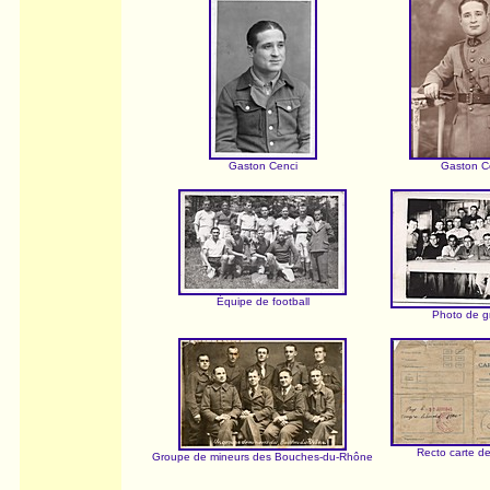
Gaston Cenci
Gaston C
Équipe de football
Photo de g
Recto carte de
Groupe de mineurs des Bouches-du-Rhône