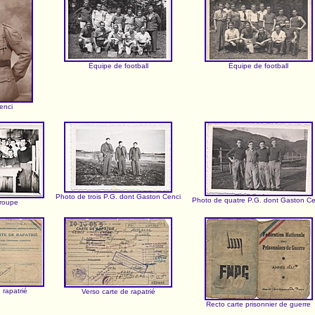
Équipe de football
Équipe de football
enci
Photo de trois P.G. dont Gaston Cenci
Photo de quatre P.G. dont Gaston Ce
roupe
 rapatrié
Verso carte de rapatrié
Recto carte prisonnier de guerre