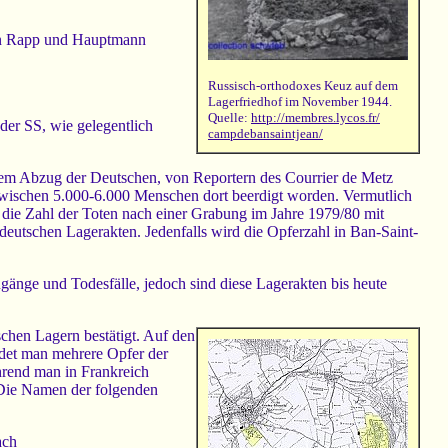
nn Rapp und Hauptmann
Russisch-orthodoxes Keuz auf dem
Lagerfriedhof im November 1944.
Quelle:
http://membres.lycos.fr/
 der SS, wie gelegentlich
campdebansaintjean/
em Abzug der Deutschen, von Reportern des Courrier de Metz
n zwischen 5.000-6.000 Menschen dort beerdigt worden. Vermutlich
e die Zahl der Toten nach einer Grabung im Jahre 1979/80 mit
deutschen Lagerakten. Jedenfalls wird die Opferzahl in Ban-Saint-
änge und Todesfälle, jedoch sind diese Lagerakten bis heute
chen Lagern bestätigt. Auf den
det man mehrere Opfer der
hrend man in Frankreich
 Die Namen der folgenden
ach