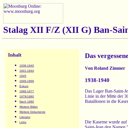
Stalag XII F/Z (XII G)
Ban-Sain
Inhalt
Das vergessen
1938-1940
Von Roland Zimmer
1941-1944
1945
1938-1940
1946-1968
Exkurs
Das Lager Ban-Saint-Je
1968-1977
Linie in der Mitte der 3
1979/1980
Bataillonen in die Kaser
Nach 1980
Weitere Bilder
Weitere Dokumente
Literatur
Die Kaserne wurde auf e
Links
Saint-Jean den Namen "