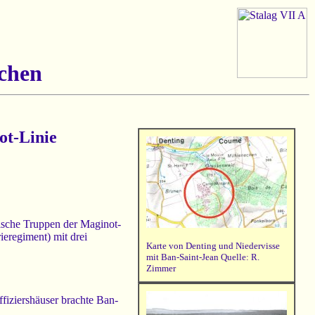
lchen
ot-Linie
ische Truppen der Maginot-
ieregiment) mit drei
Karte von Denting und Niedervisse
mit Ban-Saint-Jean Quelle: R.
Zimmer
ffiziershäuser brachte Ban-