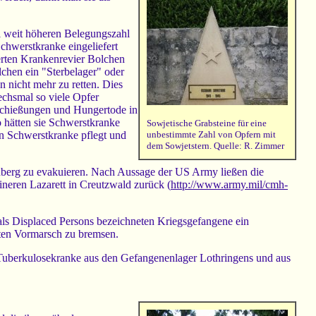
l weit höheren Belegungszahl
chwerstkranke eingeliefert
erten Krankenrevier Bolchen
lchen ein "Sterbelager" oder
 nicht mehr zu retten. Dies
echsmal so viele Opfer
rschießungen und Hungertode in
 hätten sie Schwerstkranke
Sowjetische Grabsteine für eine
man Schwerstkranke pflegt und
unbestimmte Zahl von Opfern mit
dem Sowjetstern. Quelle: R. Zimmer
nberg zu evakuieren. Nach Aussage der US Army ließen die
neren Lazarett in Creutzwald zurück (
http://www.army.mil/cmh-
als Displaced Persons bezeichneten Kriegsgefangene ein
erten Vormarsch zu bremsen.
 Tuberkulosekranke aus den Gefangenenlager Lothringens und aus