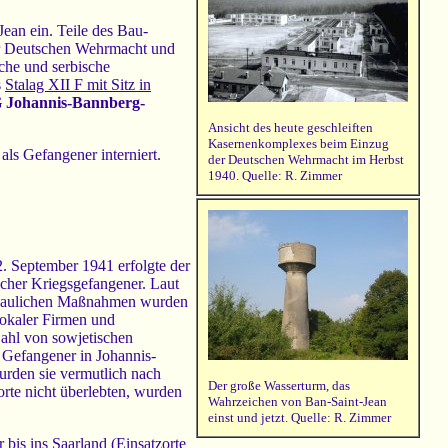
ean ein. Teile des Bau-
der Deutschen Wehrmacht und
che und serbische
s
Stalag XII F mit Sitz in
G Johannis-Bannberg-
Ansicht des heute geschleiften
Kasernenkomplexes beim Einzug
als Gefangener interniert.
der Deutschen Wehrmacht im Herbst
1940. Quelle: R. Zimmer
. September 1941 erfolgte der
scher Kriegsgefangener. Laut
ie baulichen Maßnahmen wurden
lokaler Firmen und
ahl von sowjetischen
 Gefangener in Johannis-
rden sie vermutlich nach
Der große Wasserturm, das
porte nicht überlebten, wurden
Wahrzeichen von Ban-Saint-Jean
einst und jetzt. Quelle: R. Zimmer
bis ins Saarland (Einsatzorte