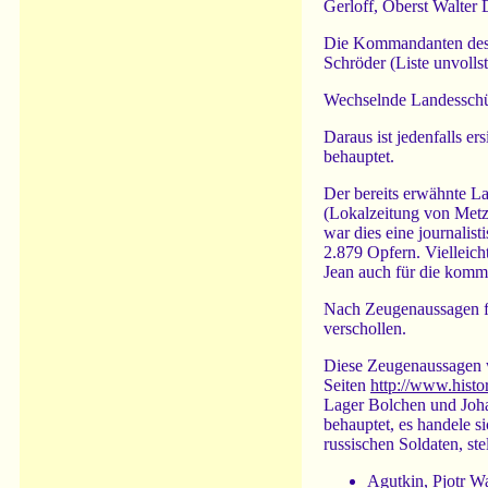
Gerloff, Oberst Walter 
Die Kommandanten des
Schröder (Liste unvollst
Wechselnde Landesschü
Daraus ist jedenfalls e
behauptet.
Der bereits erwähnte L
(Lokalzeitung von Metz,
war dies eine journalis
2.879 Opfern. Vielleich
Jean auch für die komme
Nach Zeugenaussagen fü
verschollen.
Diese Zeugenaussagen wi
Seiten
http://www.histor
Lager Bolchen und Joha
behauptet, es handele 
russischen Soldaten, ste
Agutkin, Pjotr W