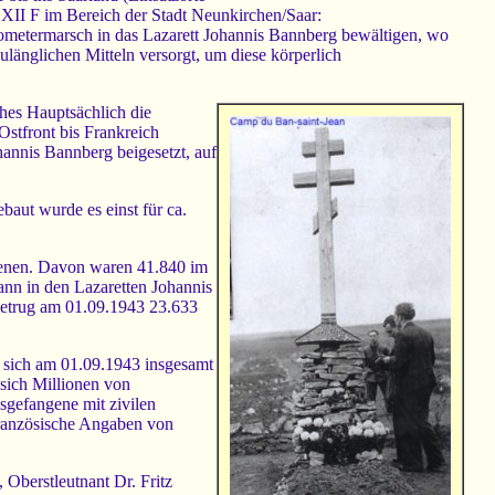
ag XII F im Bereich der Stadt Neunkirchen/Saar:
lometermarsch in das Lazarett Johannis Bannberg bewältigen, wo
zulänglichen Mitteln versorgt, um diese körperlich
hes Hauptsächlich die
stfront bis Frankreich
annis Bannberg beigesetzt, auf
aut wurde es einst für ca.
genen. Davon waren 41.840 im
ann in den Lazaretten Johannis
betrug am 01.09.1943 23.633
n sich am 01.09.1943 insgesamt
 sich Millionen von
sgefangene mit zivilen
französische Angaben von
Oberstleutnant Dr. Fritz