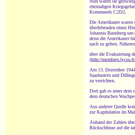
Nun waren sie gezwunge
ehemaligen Kriegsgefan
Kommando C2D2.
Die Amerikaner waren so
überlebenden einen Hin
Johannis Bannberg um e
denn die Amerikaner hä
nach zu gehen. Näheres 
über die Evakuierung de
(
http://membres.lycos.f
Am 13. Dezember 1944 
Saarlautern und Dillin
zu verrichten.
Dort gab es unter dem s
dem deutschen Wachper
Aus anderer Quelle kon
zur Kapitulation im Ma
Anhand der Zahlen übe
Rückschlüsse auf die t