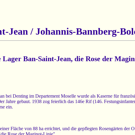
t-Jean / Johannis-Bannberg-Bo
e Lager Ban-Saint-Jean, die Rose der Magin
an bei Denting im Departement Moselle wurde als Kaserne für französ
0er Jahre gebaut. 1938 zog feierlich das 146e Rif (146. Festungsinfanter
ne ein.
iner Fläche von 88 ha errichtet, und die gepflegten Rosengärten der O
die Rose der Maginot-Linie".