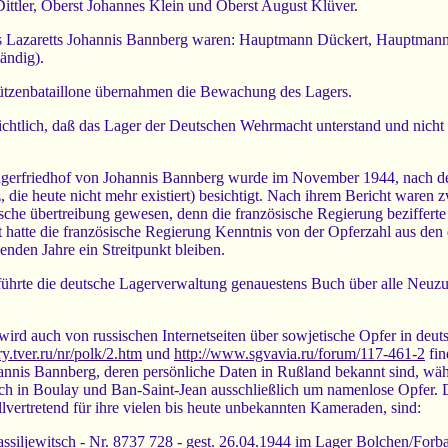
Dittler, Oberst Johannes Klein und Oberst August Klüver.
 Lazaretts Johannis Bannberg waren: Hauptmann Dückert, Hauptma
ändig).
tzenbataillone übernahmen die Bewachung des Lagers.
rsichtlich, daß das Lager der Deutschen Wehrmacht unterstand und nicht
agerfriedhof von Johannis Bannberg wurde im November 1944, nach d
 die heute nicht mehr existiert) besichtigt. Nach ihrem Bericht ware
tische übertreibung gewesen, denn die französische Regierung beziffert
t hatte die französische Regierung Kenntnis von der Opferzahl aus den 
nden Jahre ein Streitpunkt bleiben.
hrte die deutsche Lagerverwaltung genauestens Buch über alle Neuzug
rd auch von russischen Internetseiten über sowjetische Opfer in deuts
y.tver.ru/nr/polk/2.htm
und
http://www.sgvavia.ru/forum/117-461-2
fin
nnis Bannberg, deren persönliche Daten in Rußland bekannt sind, wä
sich in Boulay und Ban-Saint-Jean ausschließlich um namenlose Opfer.
llvertretend für ihre vielen bis heute unbekannten Kameraden, sind:
assiljewitsch - Nr. 8737 728 - gest. 26.04.1944 im Lager Bolchen/Forb