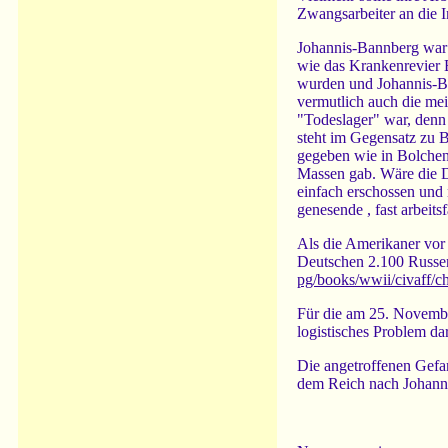
Zwangsarbeiter an die I
Johannis-Bannberg war 
wie das Krankenrevier B
wurden und Johannis-Ba
vermutlich auch die mei
"Todeslager" war, denn 
steht im Gegensatz zu B
gegeben wie in Bolchen
Massen gab. Wäre die D
einfach erschossen und 
genesende , fast arbeit
Als die Amerikaner vor
Deutschen 2.100 Russen
pg/books/wwii/civaff/c
Für die am 25. Novembe
logistisches Problem dar
Die angetroffenen Gefa
dem Reich nach Johanni