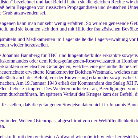
disten" bezeichnet und laut Befehl hatten sie die gleichen Rechte wie 
daß beim Begegnen von russischen Propagandisten und deutschen Unte
te Gruß anzuwenden sei.
fangenen kann man nur sehr wenig erfahren. So wurden genesende Ge
teilt, und sie konnten sich dort und mit Hilfe der französischen Bevölk
mitteln und Medikamenten im Lager stellte die Lagerverwaltung vor fa
enen wieder herzustellen.
Johannis-Bannberg für TBC-und lungentuberkulös erkrankte sowjetisch
eitskommandos oder dem Kriegsgefangenen-Reservelazarett in Homburg/
krankten sowjetischen Gefangenen, welches eine gesundheitliche Ge
neuerrichtete erweiterte Krankenrevier Bolchen/Westmark, welches nun
chließlich auch der Befehl, vor der Einweisung erkrankter sowjetisch
chen. Am 19.Jannuar 1943 erließ der Kommandant des Stalag XII F, O
Fleckfieber zu impfen. Des Weiteren ordnete er an, Beerdigungen von 
Form durchzuführen. Im späteren Verlauf des Krieges kam der Befehl, d
feststellen, daß die gefangenen Sowjetsoldaten nicht in Johannis Ban
hen in den Weiten Osteuropas, abgeschirmt von der Weltöffentlichkeit 
en.
beitskraft, mit dem geringsten Aufwand wie möglich wieder hergestellt 