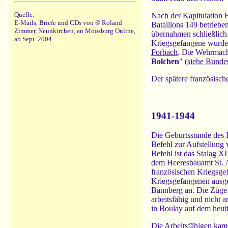
Quelle:
Nach der Kapitulation 
E-Mails, Briefe und CDs von © Roland
Bataillons 149 betrieb
Zimmer, Neunkirchen, an Moosburg Online,
übernahmen schließlich
ab Sept. 2004
Kriegsgefangene wurden
Forbach
. Die Wehrmach
Bolchen
" (
siehe Bundes
Der spätere französische
1941-1944
Die Geburtsstunde des 
Befehl zur Aufstellung 
Befehl ist das Stalag X
dem Heeresbauamt St. A
französischen Kriegsge
Kriegsgefangenen ausge
Bannberg an. Die Züge 
arbeitsfähig und nicht a
in Boulay auf dem heuti
Die Arbeitsfähigen kame