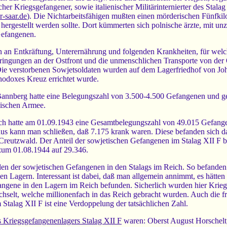
cher Kriegsgefangener, sowie italienischer Militärinternierter des Stal
r-saar.de
). Die Nichtarbeitsfähigen mußten einen mörderischen Fünfki
 hergestellt werden sollte. Dort kümmerten sich polnische ärzte, mit un
efangenen.
n an Entkräftung, Unterernährung und folgenden Krankheiten, für welc
ingungen an der Ostfront und die unmenschlichen Transporte von der O
Die verstorbenen Sowjetsoldaten wurden auf dem Lagerfriedhof von Joh
hodoxes Kreuz errichtet wurde.
Bannberg hatte eine Belegungszahl von 3.500-4.500 Gefangenen und geb
sischen Armee.
ach hatte am 01.09.1943 eine Gesamtbelegungszahl von 49.015 Gefan
aus kann man schließen, daß 7.175 krank waren. Diese befanden sich d
reutzwald. Der Anteil der sowjetischen Gefangenen im Stalag XII F 
 zum 01.08.1944 auf 29.346.
hlen der sowjetischen Gefangenen in den Stalags im Reich. So befande
en Lagern. Interessant ist dabei, daß man allgemein annimmt, es hätten
angene in den Lagern im Reich befunden. Sicherlich wurden hier Krieg
hselt, welche millionenfach in das Reich gebracht wurden. Auch die 
talag XII F ist eine Verdoppelung der tatsächlichen Zahl.
Kriegsgefangenenlagers Stalag XII F
waren: Oberst August Horschelt, 