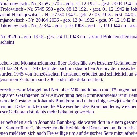
Abramowitsch - Nr. 32587 2705 - geb. 21.12.1921 - gest. 29.09.1941
Frolowitsch - Nr. 5745 698 - geb. 08.12.1921 - gest. 01.12.1942 in J
lod Nikolajewitsch - Nr. 27780 1947 - geb. 27.03.1918 - gest. 04.05
janowitsch - Nr. 20464 2036 - geb. 12.04.1922 - gest. 07.12.1942 in
Jakovlewitsch - Nr. 22334 - geb. 5.10.1908 - gest. 17.09.1944 im Laza
 Nr. 95205 - geb. 1926 - gest. 24.11.1943 im Lazarett Bolchen (
Persona
schein
)
ochen-und Monatsmeldungen über Todesfälle sowjetischer Gefangener
1 bis 24.April 1942 befinden sich im staatlichen Archiv der russisch
rden 1945 von französischen Partisanen erbeutet und schließlich an 
 genannten Zeitraum sind 306 Todesfälle dokumentiert.
errschte zwar Mangel und Not, aber Mißhandlungen und Tötungen hat e
agbaren Gefangenen oder Anwendung des Kommisarbefehls ist nur ein
ien die Gestapo in Johannis Bannberg und nahm einige sowjetische Gef
en mit. Dabei nutzten sie die Abwesenheit des Kommandeurs, welcher 
ieser Gefangen ist nichts mehr bekannt geworden.
er befanden sich in Johannis-Bannberg, sie waren dort in einem geson
e "Sonderführer", übersetzten die Befehle der Deutschen an die russi
en meldeten sich auch Freiwillige um auf deutscher Seite mitzuarbeit