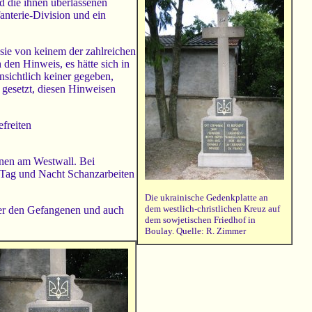
d die ihnen überlassenen
nterie-Division und ein
sie von keinem der zahlreichen
en Hinweis, es hätte sich in
sichtlich keiner gegeben,
 gesetzt, diesen Hinweisen
freiten
nen am Westwall. Bei
 Tag und Nacht Schanzarbeiten
Die ukrainische Gedenkplatte an
dem westlich-christlichen Kreuz auf
nter den Gefangenen und auch
dem sowjetischen Friedhof in
Boulay. Quelle: R. Zimmer