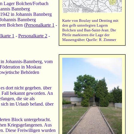
 im Lager Bolchen/Forbach
ohannis Bannberg
.1942 in Johannis Bannberg
 Johannis Bannberg
Karte von Boulay und Denting mit
rett Bolchen (
Personalkarte 1
-
den gelb unterlegten Lagern
Bolchen und Ban-Saint-Jean. Die
Pfeile markieren die Lage der
lkarte 1
-
Personalkarte 2
-
Massengräber. Quelle: R. Zimmer
 in Johannis-Bannberg, vom
e Föderation in Moskau
sowjetische Behörden
s dort nicht gegeben. über
 Fall bekannt geworden. An
angen, die sie als
sich im Urlaub befand. über
derten Block untergebracht.
schen Kriegsgefangenen. Aus
en. Diese Freiwilligen wurden