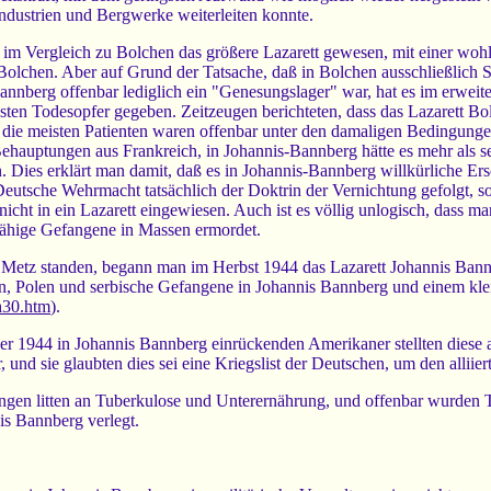
ndustrien und Bergwerke weiterleiten konnte.
im Vergleich zu Bolchen das größere Lazarett gewesen, mit einer woh
olchen. Aber auf Grund der Tatsache, daß in Bolchen ausschließlich S
nnberg offenbar lediglich ein "Genesungslager" war, hat es im erweit
sten Todesopfer gegeben. Zeitzeugen berichteten, dass das Lazarett Bo
die meisten Patienten waren offenbar unter den damaligen Bedingungen
ehauptungen aus Frankreich, in Johannis-Bannberg hätte es mehr als s
. Dies erklärt man damit, daß es in Johannis-Bannberg willkürliche E
eutsche Wehrmacht tatsächlich der Doktrin der Vernichtung gefolgt, so
nicht in ein Lazarett eingewiesen. Auch ist es völlig unlogisch, dass 
sfähige Gefangene in Massen ermordet.
 Metz standen, begann man im Herbst 1944 das Lazarett Johannis Ban
, Polen und serbische Gefangene in Johannis Bannberg und einem klei
h30.htm
).
r 1944 in Johannis Bannberg einrückenden Amerikaner stellten diese 
, und sie glaubten dies sei eine Kriegslist der Deutschen, um den allii
ngen litten an Tuberkulose und Unterernährung, und offenbar wurden
s Bannberg verlegt.