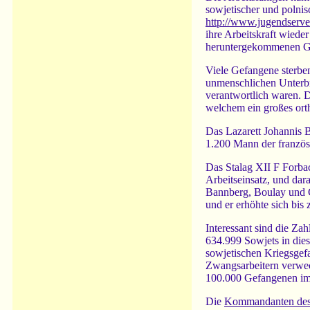
sowjetischer und polnis
http://www.jugendserve
ihre Arbeitskraft wieder
heruntergekommenen G
Viele Gefangene sterbe
unmenschlichen Unterbr
verantwortlich waren. 
welchem ein großes ort
Das Lazarett Johannis 
1.200 Mann der franzö
Das Stalag XII F Forb
Arbeitseinsatz, und dar
Bannberg, Boulay und C
und er erhöhte sich bis
Interessant sind die Za
634.999 Sowjets in dies
sowjetischen Kriegsgef
Zwangsarbeitern verwec
100.000 Gefangenen im S
Die
Kommandanten des 