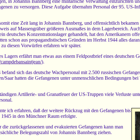
n, in Johannis Bannberg eine militärische Verwaltung einzurichten un
genen zu versorgen. Diese Aufgabe übernahm Personal der 95. US-Infa
mit eine Zeit lang in Johannis Bannberg, und offensichtlich bekamen 
weis auf Massengräber größeren Ausmaßes in dem Lagerbereich. Auch d
in deutsches Konzentrationslager gehandelt, hat den Amerikanern offen
tten schon aus propagandistischen Gründen im Herbst 1944 alles daran
zu diesen Vorwürfen erfahren wir später.
s Lagers erfährt man etwas aus einem Feldpostbrief eines deutschen Ge
r/campdebansaintjean/
).
befand sich das deutsche Wachpersonal mit 2.500 russischen Gefange
gen/Saar hatten die Gefangenen unter unmenschlichen Bedingungen bei
tändigen Artillerie- und Granatfeuer der US-Truppen viele Verluste u
sonal.
nte ich erfahren, daß der weitere Rückzug mit den Gefangenen bis
i 1945 in den Münchner Raum erfolgte.
r die zurückgelassenen und evakuierten Gefangenen kann man
atsächliche Belegungszahl von Johannis Bannberg ziehen.