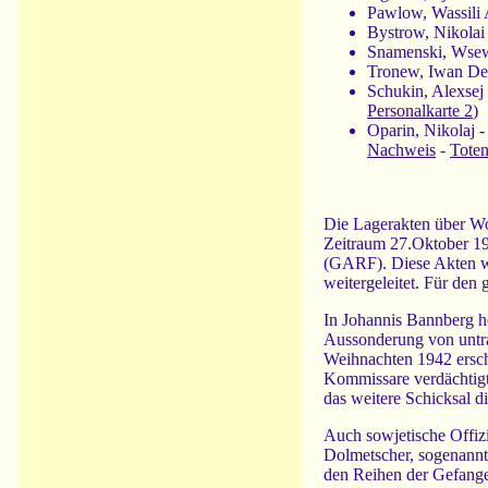
Pawlow, Wassili 
Bystrow, Nikolai 
Snamenski, Wsewo
Tronew, Iwan Dem
Schukin, Alexsej 
Personalkarte 2
)
Oparin, Nikolaj -
Nachweis
-
Toten
Die Lagerakten über W
Zeitraum 27.Oktober 194
(GARF). Diese Akten wu
weitergeleitet. Für den
In Johannis Bannberg h
Aussonderung von untr
Weihnachten 1942 ersch
Kommissare verdächtigt
das weitere Schicksal d
Auch sowjetische Offizi
Dolmetscher, sogenannt
den Reihen der Gefangen