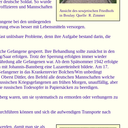
der deutsche Soldat. So wurde
roffizieren und Mannschaften
Ansicht des sowjetischen Friedhofs
in Boulay. Quelle: R. Zimmer
fangene bei den umliegenden
erung etwas besser mit Lebensmitteln versorgen.
st unlösbare Probleme, denn ihre Aufgabe bestand darin, die
e Gefangene gesperrt. Ihre Behandlung sollte zunächst in den
Saar erfolgen. Trotz der Sperrung erfolgten immer wieder
fährdung alle Gefangenen war. Ab dem Spätsommer 1942 erfolgte
 mit Johannis-Bannberg eine Lazaretteinheit bildete. Am 17.
er Gefangener in das Krankenrevier Bolchen/Wm unbedingt
berst Dittler, den Befehl alle deutschen Mannschaften welche
russischen Kriegsgefangenen am frühen Morgen, unauffällig, aber
ie russischen Todesopfer in Papiersäcken zu beerdigen.
nberg waren, um sie systematisch zu ermorden oder verhungern zu
durchführen können und sich die aufwendigen Transporte nach
werden, damit man sie als