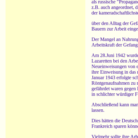
als russische "Propagan
z.B. auch angeordnet, 
der kameradschaftlichs
über den Alltag der Ge
Bauern zur Arbeit einge
Der Mangel an Nahrungs
Arbeitskraft der Gefang
Am 28.Juni 1942 wurde 
Lazaretten bei den Arb
Neueinweisungen von er
ihre Einweisung in das 
Januar 1943 erfolgte s
Röntgenaufnahmen zu ma
gefährdet waren gegen 
in schlichter würdiger 
Abschließend kann man 
lassen.
Dies hätten die Deutsc
Frankreich sparen könn
Vielmehr sollte ihre Ar