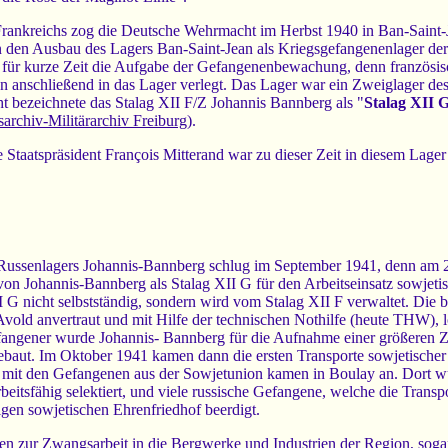
Frankreichs zog die Deutsche Wehrmacht im Herbst 1940 in Ban-Saint-J
en den Ausbau des Lagers Ban-Saint-Jean als Kriegsgefangenenlager 
 für kurze Zeit die Aufgabe der Gefangenenbewachung, denn französis
 anschließend in das Lager verlegt. Das Lager war ein Zweiglager de
t bezeichnete das Stalag XII F/Z Johannis Bannberg als "
Stalag XII 
archiv-Militärarchiv Freiburg
).
 Staatspräsident François Mitterand war zu dieser Zeit in diesem Lager 
Russenlagers Johannis-Bannberg schlug im September 1941, denn am 2
von Johannis-Bannberg als Stalag XII G für den Arbeitseinsatz sowjeti
II G nicht selbstständig, sondern wird vom Stalag XII F verwaltet. D
vold anvertraut und mit Hilfe der technischen Nothilfe (heute THW), 
fangener wurde Johannis- Bannberg für die Aufnahme einer größeren Z
baut. Im Oktober 1941 kamen dann die ersten Transporte sowjetischer
mit den Gefangenen aus der Sowjetunion kamen in Boulay an. Dort wu
rbeitsfähig selektiert, und viele russische Gefangene, welche die Trans
gen sowjetischen Ehrenfriedhof beerdigt.
n zur Zwangsarbeit in die Bergwerke und Industrien der Region, sogar 