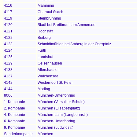
4116
Mamming
4117
Oberau/Lösach
4119
Steinbrunning
4120
Stadl bei Breitbrunn am Ammersee
4121
Höchstätt
4122
Beiberg
4123
Schmidtmühlen bei Amberg in der Oberpfalz
4124
Furth
4125
Landshut
4129
Geisenhausen
4133
Allershausen
4137
Walchensee
4142
Westerndorf St. Peter
4144
Moding
8006
München-Unterföhring
1. Kompanie
München (Versailler Schule)
2. Kompanie
München (Elisabethplatz)
4. Kompanie
München-Laim (Langbehnstr.
)
6. Kompanie
München-Unterföhring
9. Kompanie
München (Ludwigstr.)
Sonderkompanie
München