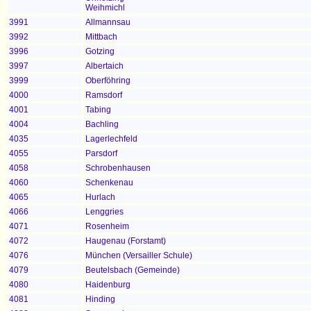
Weihmichl
3991
Allmannsau
3992
Mittbach
3996
Gotzing
3997
Albertaich
3999
Oberföhring
4000
Ramsdorf
4001
Tabing
4004
Bachling
4035
Lagerlechfeld
4055
Parsdorf
4058
Schrobenhausen
4060
Schenkenau
4065
Hurlach
4066
Lenggries
4071
Rosenheim
4072
Haugenau (Forstamt)
4076
München (Versailler Schule)
4079
Beutelsbach (Gemeinde)
4080
Haidenburg
4081
Hinding