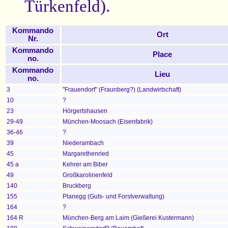
Türkenfeld).
Kommando
Ort
Nr.
Kommando
Place
no.
Kommando
Lieu
no.
3
"Frauendorf" (Fraunberg?) (Landwirtschaft)
10
?
23
Hörgertshausen
29-49
München-Moosach (Eisenfabrik)
36-46
?
39
Niederambach
45
Margarethenried
45 a
Kehrer am Biber
49
Großkarolinenfeld
140
Bruckberg
155
Planegg (Guts- und Forstverwaltung)
164
?
164 R
München-Berg am Laim (Gießerei Kustermann)