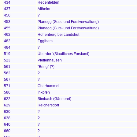
434
Redenfelden
437
Altheim
450
?
453
Planegg (Guts- und Forstverwaltung)
455
Planegg (Guts- und Forstverwaltung)
462
Höhenberg bei Landshut
482
Egglham
484
?
519
Überdorf (Staatliches Forstamt)
523
Pfeffenhausen
561
"Bring" (?)
562
?
567
?
571
Oberhummel
586
Inkofen
622
Simbach (Gärtnerei)
629
Reichersdorf
630
?
638
?
640
?
660
?