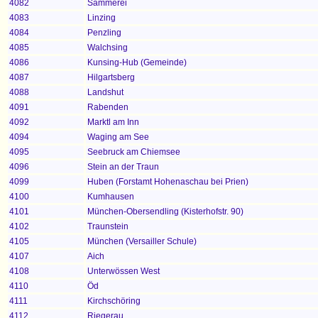
4082
Sammerei
4083
Linzing
4084
Penzling
4085
Walchsing
4086
Kunsing-Hub (Gemeinde)
4087
Hilgartsberg
4088
Landshut
4091
Rabenden
4092
Marktl am Inn
4094
Waging am See
4095
Seebruck am Chiemsee
4096
Stein an der Traun
4099
Huben (Forstamt Hohenaschau bei Prien)
4100
Kumhausen
4101
München-Obersendling (Kisterhofstr. 90)
4102
Traunstein
4105
München (Versailler Schule)
4107
Aich
4108
Unterwössen West
4110
Öd
4111
Kirchschöring
4112
Riegerau