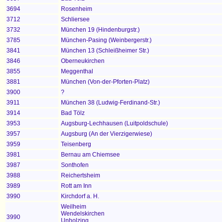
3694
Rosenheim
3712
Schliersee
3732
München 19 (Hindenburgstr.)
3785
München-Pasing (Weinbergerstr.)
3841
München 13 (Schleißheimer Str.)
3846
Oberneukirchen
3855
Meggenthal
3881
München (Von-der-Pforten-Platz)
3900
?
3911
München 38 (Ludwig-Ferdinand-Str.)
3914
Bad Tölz
3953
Augsburg-Lechhausen (Luitpoldschule)
3957
Augsburg (An der Vierzigerwiese)
3959
Teisenberg
3981
Bernau am Chiemsee
3987
Sonthofen
3988
Reichertsheim
3989
Rott am Inn
3990
Kirchdorf a. H.
Weilheim
Wendelskirchen
3990
Unholzing