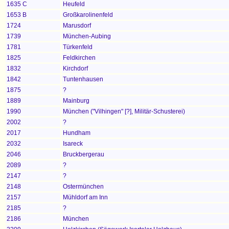
1635 C
Heufeld
1653 B
Großkarolinenfeld
1724
Marusdorf
1739
München-Aubing
1781
Türkenfeld
1825
Feldkirchen
1832
Kirchdorf
1842
Tuntenhausen
1875
?
1889
Mainburg
1990
München ("Vilhingen" [?], Militär-Schusterei)
2002
?
2017
Hundham
2032
Isareck
2046
Bruckbergerau
2089
?
2147
?
2148
Ostermünchen
2157
Mühldorf am Inn
2185
?
2186
München