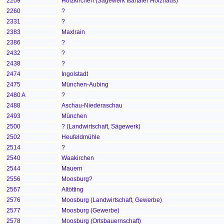
2209
Holzkirchen (Sägewerk Isartaler Holzhaus)
2260
?
2331
?
2383
Maxlrain
2386
?
2432
?
2438
?
2474
Ingolstadt
2475
München-Aubing
2480 A
?
2488
Aschau-Niederaschau
2493
München
2500
? (Landwirtschaft, Sägewerk)
2502
Heufeldmühle
2514
?
2540
Waakirchen
2544
Mauern
2556
Moosburg?
2567
Altötting
2576
Moosburg (Landwirtschaft, Gewerbe)
2577
Moosburg (Gewerbe)
2578
Moosburg (Ortsbauernschaft)