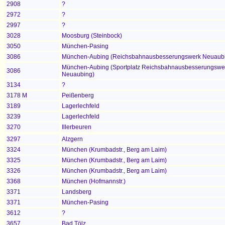
2908
?
2972
?
2997
?
3028
Moosburg (Steinbock)
3050
München-Pasing
3086
München-Aubing (Reichsbahnausbesserungswerk Neuaub
München-Aubing (Sportplatz Reichsbahnausbesserungswe
3086
Neuaubing)
3134
?
3178 M
Peißenberg
3189
Lagerlechfeld
3239
Lagerlechfeld
3270
Illerbeuren
3297
Alzgern
3324
München (
Krumbadstr., Berg am Laim)
3325
München (Krumbadstr., Berg am Laim)
3326
München (Krumbadstr., Berg am Laim)
3368
München (Hofmannstr.)
3371
Landsberg
3371
München-Pasing
3612
?
3657
Bad Tölz