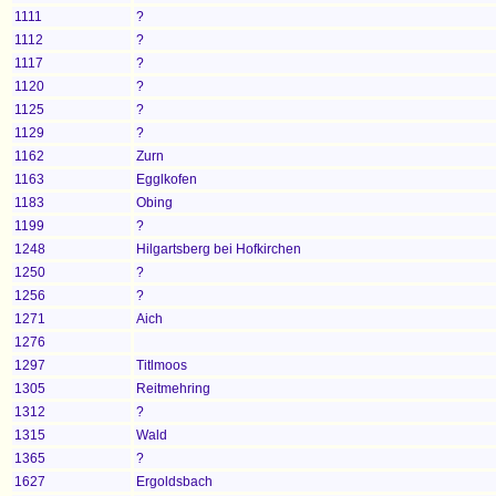
1111
?
1112
?
1117
?
1120
?
1125
?
1129
?
1162
Zurn
1163
Egglkofen
1183
Obing
1199
?
1248
Hilgartsberg bei Hofkirchen
1250
?
1256
?
1271
Aich
1276
1297
Titlmoos
1305
Reitmehring
1312
?
1315
Wald
1365
?
1627
Ergoldsbach