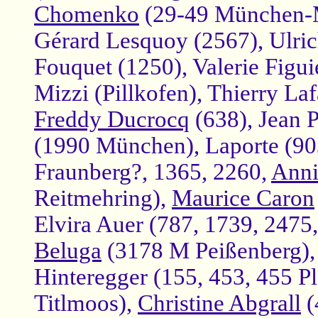
Chomenko
(29-49 München-Mo
Gérard Lesquoy (2567), Ulric
Fouquet (1250), Valerie Figui
Mizzi (Pillkofen), Thierry La
Freddy Ducrocq
(638), Jean P
(1990 München), Laporte (903
Fraunberg?, 1365, 2260,
Anni
Reitmehring),
Maurice Caron
Elvira Auer (787, 1739, 247
Beluga
(3178 M Peißenberg),
Hinteregger (155, 453, 455 P
Titlmoos),
Christine Abgrall
(