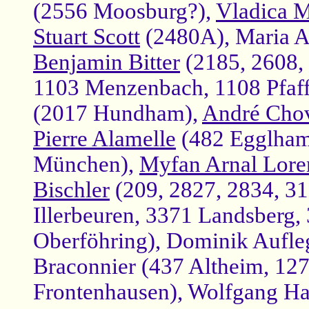
(2556 Moosburg?),
Vladica M
Stuart Scott
(2480A), Maria A
Benjamin Bitter
(2185, 2608, 
1103 Menzenbach, 1108 Pfaff
(2017 Hundham),
André Cho
Pierre Alamelle
(482 Egglham
München),
Myfan Arnal Lore
Bischler
(209, 2827, 2834, 31
Illerbeuren, 3371 Landsberg
Oberföhring), Dominik Aufleg
Braconnier (437 Altheim, 127
Frontenhausen), Wolfgang Ha