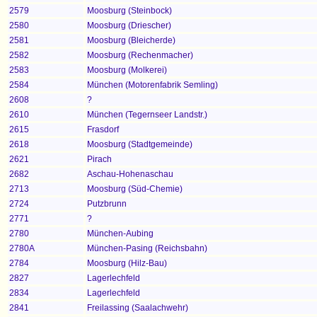
2579
Moosburg (Steinbock)
2580
Moosburg (Driescher)
2581
Moosburg (Bleicherde)
2582
Moosburg (Rechenmacher)
2583
Moosburg (Molkerei)
2584
München (Motorenfabrik Semling)
2608
?
2610
München (Tegernseer Landstr.)
2615
Frasdorf
2618
Moosburg (Stadtgemeinde)
2621
Pirach
2682
Aschau-Hohenaschau
2713
Moosburg (Süd-Chemie)
2724
Putzbrunn
2771
?
2780
München-Aubing
2780A
München-Pasing (Reichsbahn)
2784
Moosburg (Hilz-Bau)
2827
Lagerlechfeld
2834
Lagerlechfeld
2841
Freilassing (Saalachwehr)