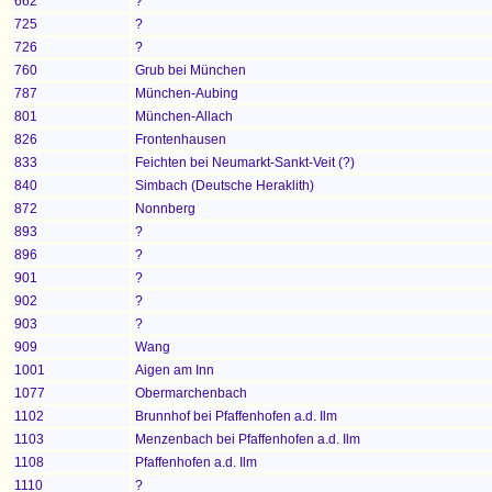
662
?
725
?
726
?
760
Grub bei München
787
München-Aubing
801
München-Allach
826
Frontenhausen
833
Feichten bei Neumarkt-Sankt-Veit (?)
840
Simbach (Deutsche Heraklith)
872
Nonnberg
893
?
896
?
901
?
902
?
903
?
909
Wang
1001
Aigen am Inn
1077
Obermarchenbach
1102
Brunnhof bei Pfaffenhofen a.d. Ilm
1103
Menzenbach bei Pfaffenhofen a.d. Ilm
1108
Pfaffenhofen a.d. Ilm
1110
?