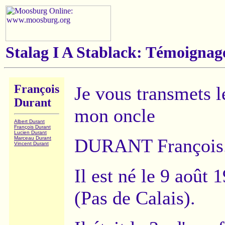
Stalag I A Stablack: Témoignag
François
Je vous transmets l
Durant
mon oncle
Albert Durant
François Durant
Lucien Durant
Marceau Durant
DURANT François
Vincent Durant
Il est né le 9 août 
(Pas de Calais).