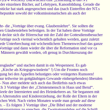
 der einzelnen Bücher, auf Lehrtypen, Kanonbildung. Gerade die
stücke hat stark angesprochen und das (nach Eintreffen der NT.s
hepunkte sowohl der volksmissionarischen als auch der
- die „Vorträge über evang. Glaubenslehre“. Sie sollten die
ren Glaubensleben befestigen. In der Tat haben diese Vorträge
t deckte sich die Hörerschar mit der Zahl der Gottesdienstbesucher
orträge noch viermal wöchentlich gehalten werden, ganz zuletzt
ne jede Unterbrechung mit wöchentlichem Themenwechsel das ganze
Vorträge und dann wieder die über die Reformation sind vor ca
n Männern gewählt worden, oft genug in Durchkreuzung der
tesglaube“ und stachen damit in ein Wespennest. Es gab
 „Kirche als Kriegsgewinnlerin“ !) Um die Fronten noch
gung bei den Appellen belustigtes oder verärgertes Rumoren!
nur teilweise im gottgläubigen Gewande einhergehenden) liberalen
 – Nun aber meldete sich auch das Bedürfnis nach etwas
h 3 Vorträge über der „Christenmensch in Haus und Beruf“.
Seele der Internierten und des Heimkehrers an. Sie begannen mit
 Altersstufen und Kindererziehung, der Rolle der Eltern in der
ischen Welt. Nach vielen Monaten wurde man gerade auf diese
n. – Es folgten 3 Vorträge über „Die Bibel und der moderne
mtorganismus zu sprechen, die Zweinaturenlehre auf die Schrift