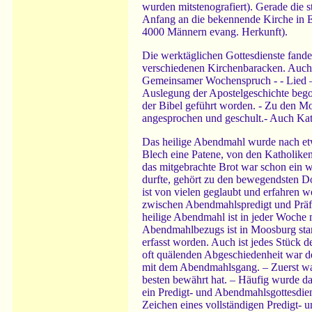
wurden mitstenografiert). Gerade die s
Anfang an die bekennende Kirche in E
4000 Männern evang. Herkunft).
Die werktäglichen Gottesdienste fanden
verschiedenen Kirchenbaracken. Auch 
Gemeinsamer Wochenspruch - - Lied –
Auslegung der Apostelgeschichte begon
der Bibel geführt worden. - Zu den M
angesprochen und geschult.- Auch Kath
Das heilige Abendmahl wurde nach etw
Blech eine Patene, von den Katholiken
das mitgebrachte Brot war schon ein w
durfte, gehört zu den bewegendsten D
ist von vielen geglaubt und erfahren 
zwischen Abendmahlspredigt und Präfa
heilige Abendmahl ist in jeder Woche 
Abendmahlbezugs ist in Moosburg stark
erfasst worden. Auch ist jedes Stück
oft quälenden Abgeschiedenheit war de
mit dem Abendmahlsgang. – Zuerst war
besten bewährt hat. – Häufig wurde da
ein Predigt- und Abendmahlsgottesdien
Zeichen eines vollständigen Predigt- 