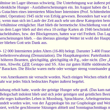
ltnisse im Lager überaus schwierig. Die Unterbringung war äußerst pri
 bedenkliche Hunger –Ausfallserscheinungen ein. Im August haben die L
s Gutachten eines internierten Münchner Internisten (Prof. Schittenhel
mittel, Operation) 1945 nicht von Erfolg gewesen. Besonders hart war 
r, wenn man sich im Laufe der Zeit auch sehr um diese Kategorien bem
erhältnisse erträglicher. Hart blieb die hermetische Abschließung von 
aus dem Lager blieb auf drei etwa 10-zeilige Karten ab 1946 beschrän
Stacheldrahtes, bzw. der Blockgrenzen, hatten war viel Freiheit. Das Lag
serscheinungen blieb. – das überaus günstige Wetter ist wohl der Haupt
er blieben Gott sein Dank aus.
- 12 000 Internierten jeden Alters (16-80) belegt. Darunter 3-400 Frau
icherheitsverwahrung (Denunziation). Die Hauptkategorien: Parteifunkt
höheren Beamten, gleichgültig, gleichgültig ob P.g., oder nicht. (Der „Ra
hten, Abwehr,
GFP
, Gestapo und SS. Also zur guten Hälfte süddeutsch
 7 Baracken. Die Blocke waren mehr oder weniger streng voneinander g
t von Amerikanern nie versucht worden. Nach einigen Wochen erhielt 
ahr war jedes Stück bedrucktes Papier äußerst begehrt.
bung erholt hatte, wurde der geistige Hunger sehr groß. (Das kam natür
r Belegschaft indolent blieb und sich jeder geistigen und geistlichen B
ehr reges kulturelles Leben in Moosburg, Sprachkurse, Arbeitsgemeinsch
handelt worden wäre, von der Ägyptologie bis zur Graphologie und Wei
ert, welche geschlossene Sitzungen abhielt und Sonntagnachmittags mit