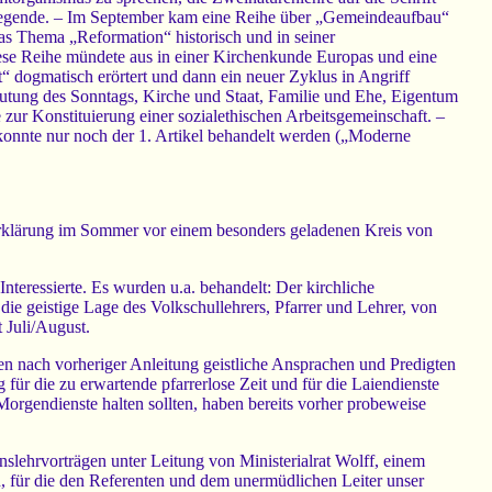
Legende. – Im September kam eine Reihe über „Gemeindeaufbau“
s Thema „Reformation“ historisch und in seiner
iese Reihe mündete aus in einer Kirchenkunde Europas und eine
ogmatisch erörtert und dann ein neuer Zyklus in Angriff
eutung des Sonntags, Kirche und Staat, Familie und Ehe, Eigentum
 zur Konstituierung einer sozialethischen Arbeitsgemeinschaft. –
konnte nur noch der 1. Artikel behandelt werden („Moderne
Erklärung im Sommer vor einem besonders geladenen Kreis von
Interessierte. Es wurden u.a. behandelt: Der kirchliche
die geistige Lage des Volkschullehrers, Pfarrer und Lehrer, von
 Juli/August.
n nach vorheriger Anleitung geistliche Ansprachen und Predigten
 für die zu erwartende pfarrerlose Zeit und für die Laiendienste
rgendienste halten sollten, haben bereits vorher probeweise
nslehrvorträgen unter Leitung von Ministerialrat Wolff, einem
n, für die den Referenten und dem unermüdlichen Leiter unser