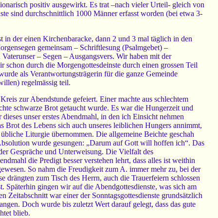
narisch positiv ausgewirkt. Es trat –nach vieler Urteil- gleich von
te sind durchschnittlich 1000 Männer erfasst worden (bei etwa 3-
t in der einen Kirchenbaracke, dann 2 und 3 mal täglich in den
 Morgensegen gemeinsam – Schriftlesung (Psalmgebet) –
Vaterunser – Segen – Ausgangsvers. Wir haben mit der
ir schon durch die Morgengottesdeinste durch einen grossen Teil
wurde als Verantwortungsträgerin für die ganze Gemeinde
llen) regelmässig teil.
reis zur Abendstunde gefeiert. Einer machte aus schlechtem
achte schwarze Brot getaucht wurde. Es war die Hungerzeit und
 dieses unser erstes Abendmahl, in den ich Einsicht nehmen
 Brot des Lebens sich auch unseres leiblichen Hungers annimmt,
rn übliche Liturgie übernommen. Die allgemeine Beichte geschah
Absolution wurde gesungen: „Darum auf Gott will hoffen ich“. Das
 der Gespräche und Unterweisung. Die Vielfalt des
mahl die Predigt besser verstehen lehrt, dass alles ist weithin
 gewesen. So nahm die Freudigkeit zum A. immer mehr zu, bei der
e drängten zum Tisch des Herrn, auch die Trauerfeiern schlossen
 Späterhin gingen wir auf die Abendgottesdienste, was sich am
n Zeitabschnitt war einer der Sonntagsgottesdienste grundsätzlich
ngen. Doch wurde bis zuletzt Wert darauf gelegt, dass das gute
tet blieb.