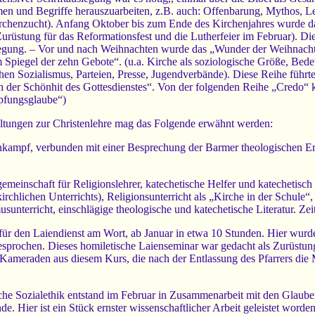
en und Begriffe herauszuarbeiten, z.B. auch: Offenbarung, Mythos, 
irchenzucht). Anfang Oktober bis zum Ende des Kirchenjahres wurde da
urüstung für das Reformationsfest und die Lutherfeier im Februar). D
gung. – Vor und nach Weihnachten wurde das „Wunder der Weihnacht“ d
 Spiegel der zehn Gebote“. (u.a. Kirche als soziologische Größe, Bed
chen Sozialismus, Parteien, Presse, Jugendverbände). Diese Reihe führte
n der Schönhit des Gottesdienstes“. Von der folgenden Reihe „Credo“ 
pfungsglaube“)
altungen zur Christenlehre mag das Folgende erwähnt werden:
enkampf, verbunden mit einer Besprechung der Barmer theologischen 
emeinschaft für Religionslehrer, katechetische Helfer und katechetisch 
chlichen Unterrichts), Religionsunterricht als „Kirche in der Schule“, 
unterricht, einschlägige theologische und katechetische Literatur. Zeit
ür den Laiendienst am Wort, ab Januar in etwa 10 Stunden. Hier wurde
besprochen. Dieses homiletische Laienseminar war gedacht als Zurüstung
meraden aus diesem Kurs, die nach der Entlassung des Pfarrers die Mo
liche Sozialethik entstand im Februar in Zusammenarbeit mit den Glaube
. Hier ist ein Stück ernster wissenschaftlicher Arbeit geleistet worde