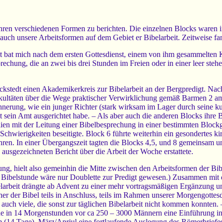
 ihren verschiedenen Formen zu berichten. Die einzelnen Blocks waren 
 auch unsere Arbeitsformen auf dem Gebiet er Bibelarbeit. Zeitweise fa
t bat mich nach dem ersten Gottesdienst, einem von ihm gesammelten Kre
rechung, die an zwei bis drei Stunden im Freien oder in einer leer st
kstedt einen Akademikerkreis zur Bibelarbeit an der Bergpredigt. Nach
Fakultäten über die Wege praktischer Verwirklichung gemäß Barmen 2 am
rinnerung, wie ein junger Richter (stark wirksam im Lager durch seine ku
 sein Amt ausgerichtet habe. – Als aber auch die anderen Blocks ihre 
ien mit der Leitung einer Bibelbesprechung in einer bestimmten Blockgr
chwierigkeiten beseitigte. Block 6 führte weiterhin ein gesondertes ki
ren. In einer Übergangszeit tagten die Blocks 4,5, und 8 gemeinsam unt
n ausgezeichneten Bericht über die Arbeit der Woche erstattete.
ng, hielt also gemeinhin die Mitte zwischen den Arbeitsformen der Bib
 Bibelstunde wäre nur Doublette zur Predigt gewesen.) Zusammen mit 
rbeit drängte ab Advent zu einer mehr vortragsmäßigen Ergänzung u
her der Bibel teils in Anschluss, teils im Rahmen unserer Morgengotte
auch viele, die sonst zur täglichen Bibelarbeit nicht kommen konnten
 in 14 Morgenstunden vor ca 250 – 3000 Männern eine Einführung in d
 (14 Tage), März/Apriul eine fortlaufende Auslegung des Römerbriefe