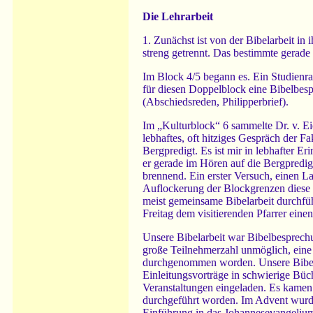
Die Lehrarbeit
1. Zunächst ist von der Bibelarbeit in
streng getrennt. Das bestimmte gerade
Im Block 4/5 begann es. Ein Studienra
für diesen Doppelblock eine Bibelbesp
(Abschiedsreden, Philipperbrief).
Im „Kulturblock“ 6 sammelte Dr. v. Eic
lebhaftes, oft hitziges Gespräch der 
Bergpredigt. Es ist mir in lebhafter E
er gerade im Hören auf die Bergpredigt
brennend. Ein erster Versuch, einen La
Auflockerung der Blockgrenzen diese S
meist gemeinsame Bibelarbeit durchfüh
Freitag dem visitierenden Pfarrer eine
Unsere Bibelarbeit war Bibelbesprechu
große Teilnehmerzahl unmöglich, eine
durchgenommen worden. Unsere Bibela
Einleitungsvorträge in schwierige Büc
Veranstaltungen eingeladen. Es kamen 
durchgeführt worden. Im Advent wurde
Einführung in das Johannesevangelium