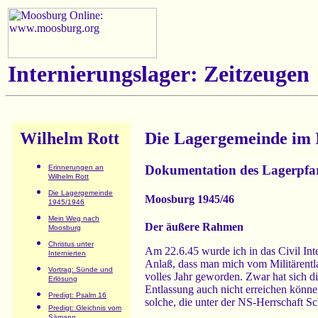
Internierungslager: Zeitzeugen
Wilhelm Rott
Die Lagergemeinde im 
Dokumentation des Lagerpfar
Erinnerungen an
Wilhelm Rott
Die Lagergemeinde
Moosburg 1945/46
1945/1946
Mein Weg nach
Der äußere Rahmen
Moosburg
Christus unter
Am 22.6.45 wurde ich in das Civil In
Internierten
Anlaß, dass man mich vom Militärentla
Vortrag: Sünde und
volles Jahr geworden. Zwar hat sich 
Erlösung
Entlassung auch nicht erreichen können
Predigt: Psalm 16
solche, die unter der NS-Herrschaft Sch
Predigt: Gleichnis vom