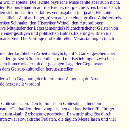
wollt“ spielte. Die leichte bayrische Muse fehlte aber auch nicht,
en Platons Phaidon auf die Bretter, der gleiche Kreis bot uns auch
en sich im Laufe des Jahres verausgabten (da ja alle Hilfsmittel
 stattliche Zahl an Lagergrößen auf, die einen großen Zuhörerkreis
oriker Schmaltz, den Historiker Weigel, den Ägyptologen
ive Mitglieder der Lagergemeinde!) Nichtchristlicher Geister von
iner geistigen und politischen Entnazifizierung wirkten u.a.
imarer Zeit. Die Vorträge und kulturellen Veranstaltungen (auch
enen der kirchlichen Arbeit abträglich, auf’s Ganze gesehen aber
rade der großen Könner deutlich, und die Beziehungen zwischen
ich immer wieder mit der geistigen Lage der Gegenwart
 dem Geistig-kulturellen herauszustellen.
erischen Begabung der Internierten Zeugnis gab. Aus
e hergestellt worden!
Gottesdiensten. Den katholischen Gottesdienst hielt ein
eamter“ inhaftiert, den evangelischen ein bayrischer 70 jähriger
tont röm.-kath. Zielsetzung gearbeitet. Er wurde abgelöst durch
rch zwei slowakische Prälaten, die täglich Messe lasen und viel