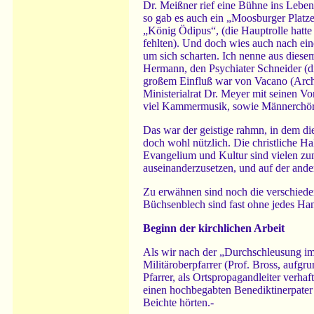
Dr. Meißner rief eine Bühne ins Leben,
so gab es auch ein „Moosburger Platzer
„König Ödipus“, (die Hauptrolle hatte 
fehlten). Und doch wies auch nach eine
um sich scharten. Ich nenne aus dies
Hermann, den Psychiater Schneider (di
großem Einfluß war von Vacano (Archäo
Ministerialrat Dr. Meyer mit seinen Vo
viel Kammermusik, sowie Männerchöre)
Das war der geistige rahmn, in dem die
doch wohl nützlich. Die christliche H
Evangelium und Kultur sind vielen zu
auseinanderzusetzen, und auf der ande
Zu erwähnen sind noch die verschiede
Büchsenblech sind fast ohne jedes Ha
Beginn der kirchlichen Arbeit
Als wir nach der „Durchschleusung im 
Militäroberpfarrer (Prof. Bross, aufgru
Pfarrer, als Ortspropagandleiter verhaf
einen hochbegabten Benediktinerpater a
Beichte hörten.-