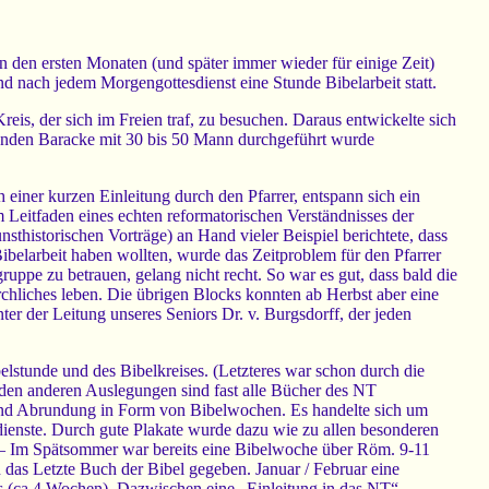
in den ersten Monaten (und später immer wieder für einige Zeit)
nd nach jedem Morgengottesdienst eine Stunde Bibelarbeit statt.
is, der sich im Freien traf, zu besuchen. Daraus entwickelte sich
ehenden Baracke mit 30 bis 50 Mann durchgeführt wurde
 einer kurzen Einleitung durch den Pfarrer, entspann sich ein
 Leitfaden eines echten reformatorischen Verständnisses der
nsthistorischen Vorträge) an Hand vieler Beispiel berichtete, dass
Bibelarbeit haben wollten, wurde das Zeitproblem für den Pfarrer
uppe zu betrauen, gelang nicht recht. So war es gut, dass bald die
rchliches leben. Die übrigen Blocks konnten ab Herbst aber eine
er der Leitung unseres Seniors Dr. v. Burgsdorff, der jeden
elstunde und des Bibelkreises. (Letzteres war schon durch die
den anderen Auslegungen sind fast alle Bücher des NT
nd Abrundung in Form von Bibelwochen. Es handelte sich um
sdienste. Durch gute Plakate wurde dazu wie zu allen besonderen
. – Im Spätsommer war bereits eine Bibelwoche über Röm. 9-11
as Letzte Buch der Bibel gegeben. Januar / Februar eine
s (ca 4 Wochen). Dazwischen eine „Einleitung in das NT“