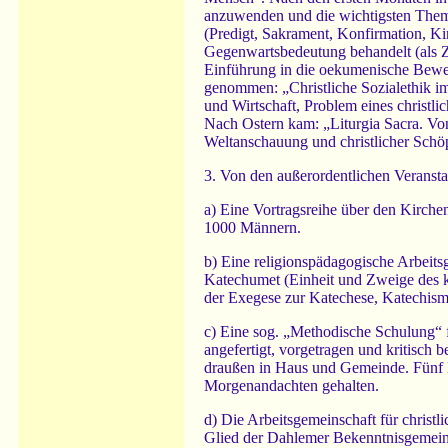
anzuwenden und die wichtigsten Them
(Predigt, Sakrament, Konfirmation, K
Gegenwartsbedeutung behandelt (als Z
Einführung in die oekumenische Bewe
genommen: „Christliche Sozialethik im
und Wirtschaft, Problem eines christli
Nach Ostern kam: „Liturgia Sacra. Vo
Weltanschauung und christlicher Schö
3. Von den außerordentlichen Veranst
a) Eine Vortragsreihe über den Kirch
1000 Männern.
b) Eine religionspädagogische Arbeitsg
Katechumet (Einheit und Zweige des kir
der Exegese zur Katechese, Katechismus
c) Eine sog. „Methodische Schulung“ f
angefertigt, vorgetragen und kritisch 
draußen in Haus und Gemeinde. Fünf Ka
Morgenandachten gehalten.
d) Die Arbeitsgemeinschaft für christ
Glied der Dahlemer Bekenntnisgemeinde