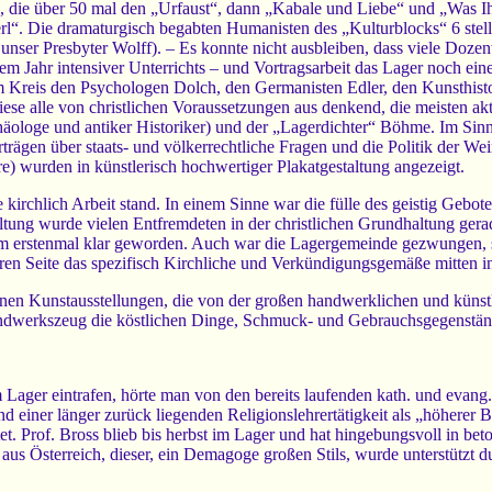
 die über 50 mal den „Urfaust“, dann „Kabale und Liebe“ und „Was Ihr 
l“. Die dramaturgisch begabten Humanisten des „Kulturblocks“ 6 stellt
unser Presbyter Wolff). – Es konnte nicht ausbleiben, dass viele Dozent
m Jahr intensiver Unterrichts – und Vortragsarbeit das Lager noch eine
em Kreis den Psychologen Dolch, den Germanisten Edler, den Kunsthist
ese alle von christlichen Voraussetzungen aus denkend, die meisten akt
loge und antiker Historiker) und der „Lagerdichter“ Böhme. Im Sinne e
rträgen über staats- und völkerrechtliche Fragen und die Politik der We
 wurden in künstlerisch hochwertiger Plakatgestaltung angezeigt.
 kirchlich Arbeit stand. In einem Sinne war die fülle des geistig Gebot
altung wurde vielen Entfremdeten in der christlichen Grundhaltung ge
m erstenmal klar geworden. Auch war die Lagergemeinde gezwungen, s
ren Seite das spezifisch Kirchliche und Verkündigungsgemäße mitten in
nen Kunstausstellungen, die von der großen handwerklichen und künstl
ndwerkszeug die köstlichen Dinge, Schmuck- und Gebrauchsgegenständ
Lager eintrafen, hörte man von den bereits laufenden kath. und evang. 
nd einer länger zurück liegenden Religionslehrertätigkeit als „höherer B
tet. Prof. Bross blieb bis herbst im Lager und hat hingebungsvoll in be
us Österreich, dieser, ein Demagoge großen Stils, wurde unterstützt du