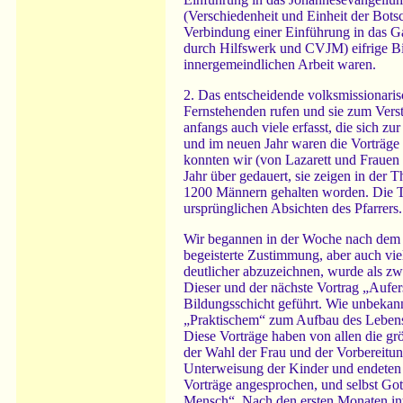
(Verschiedenheit und Einheit der Bots
Verbindung einer Einführung in das Ga
durch Hilfswerk und CVJM) eifrige Bi
innergemeindlichen Arbeit waren.
2. Das entscheidende volksmissionaris
Fernstehenden rufen und sie zum Verste
anfangs auch viele erfasst, die sich z
und im neuen Jahr waren die Vorträge 
konnten wir (von Lazarett und Frauen
Jahr über gedauert, sie zeigen in der
1200 Männern gehalten worden. Die T
ursprünglichen Absichten des Pfarrers.
Wir begannen in der Woche nach dem er
begeisterte Zustimmung, aber auch vi
deutlicher abzuzeichnen, wurde als z
Dieser und der nächste Vortrag „Aufe
Bildungsschicht geführt. Wie unbekann
„Praktischem“ zum Aufbau des Lebens
Diese Vorträge haben von allen die gr
der Wahl der Frau und der Vorbereitun
Unterweisung der Kinder und endeten 
Vorträge angesprochen, und selbst Got
Mensch“. Nach den ersten Monaten inte