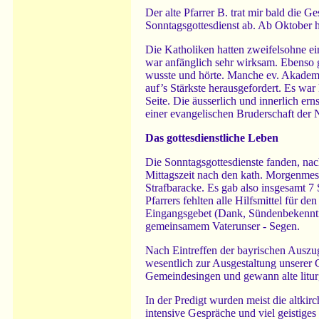
Der alte Pfarrer B. trat mir bald die 
Sonntagsgottesdienst ab. Ab Oktober ha
Die Katholiken hatten zweifelsohne ei
war anfänglich sehr wirksam. Ebenso g
wusste und hörte. Manche ev. Akademik
auf’s Stärkste herausgefordert. Es war
Seite. Die äusserlich und innerlich er
einer evangelischen Bruderschaft der
Das gottesdienstliche Leben
Die Sonntagsgottesdienste fanden, na
Mittagszeit nach den kath. Morgenmes
Strafbaracke. Es gab also insgesamt 
Pfarrers fehlten alle Hilfsmittel für de
Eingangsgebet (Dank, Sündenbekenntnis
gemeinsamem Vaterunser - Segen.
Nach Eintreffen der bayrischen Auszu
wesentlich zur Ausgestaltung unserer G
Gemeindesingen und gewann alte litur
In der Predigt wurden meist die altkir
intensive Gespräche und viel geistige