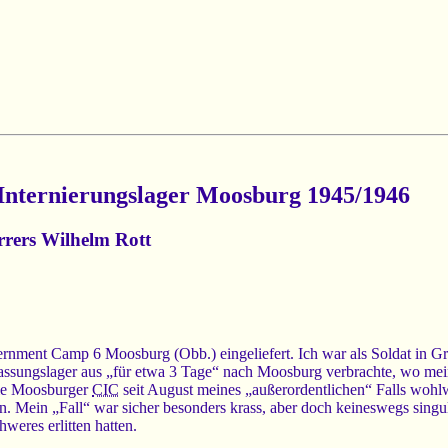
Internierungslager Moosburg 1945/1946
rers Wilhelm Rott
ternment Camp 6 Moosburg (Obb.) eingeliefert. Ich war als Soldat in 
ssungslager aus „für etwa 3 Tage“ nach Moosburg verbrachte, wo mein fa
die Moosburger
CIC
seit August meines „außerordentlichen“ Falls wohlw
. Mein „Fall“ war sicher besonders krass, aber doch keineswegs singul
weres erlitten hatten.