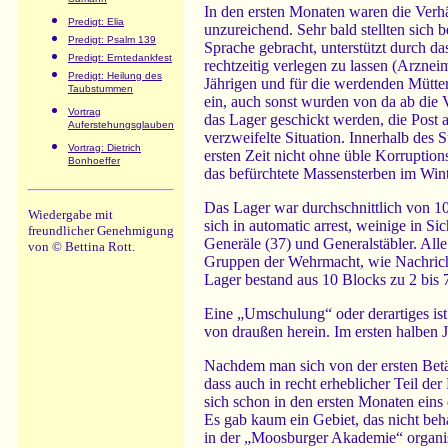
Sämann
In den ersten Monaten waren die Verhä
Predigt: Elia
unzureichend. Sehr bald stellten sich
Predigt: Psalm 139
Sprache gebracht, unterstützt durch da
Predigt: Erntedankfest
rechtzeitig verlegen zu lassen (Arznei
Predigt: Heilung des
Jährigen und für die werdenden Mütte
Taubstummen
ein, auch sonst wurden von da ab die V
Vortrag
das Lager geschickt werden, die Post 
Auferstehungsglauben
verzweifelte Situation. Innerhalb des 
Vortrag: Dietrich
ersten Zeit nicht ohne üble Korruption
Bonhoeffer
das befürchtete Massensterben im Wint
Das Lager war durchschnittlich von 10
Wiedergabe mit
sich in automatic arrest, weinige in S
freundlicher Genehmigung
Generäle (37) und Generalstäbler. Alle 
von © Bettina Rott.
Gruppen der Wehrmacht, wie Nachric
Lager bestand aus 10 Blocks zu 2 bis
Eine „Umschulung“ oder derartiges is
von draußen herein. Im ersten halben J
Nachdem man sich von der ersten Betäu
dass auch in recht erheblicher Teil de
sich schon in den ersten Monaten eins 
Es gab kaum ein Gebiet, das nicht be
in der „Moosburger Akademie“ organisi