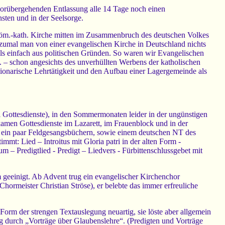
r vorübergehenden Entlassung alle 14 Tage noch einen
sten und in der Seelsorge.
r röm.-kath. Kirche mitten im Zusammenbruch des deutschen Volkes
 zumal man von einer evangelischen Kirche in Deutschland nichts
ils einfach aus politischen Gründen. So waren wir Evangelischen
t. – schon angesichts des unverhüllten Werbens der katholischen
issionarische Lehrtätigkeit und den Aufbau einer Lagergemeinde als
 Gottesdienste), in den Sommermonaten leider in der ungünstigen
amen Gottesdienste im Lazarett, im Frauenblock und in der
d ein paar Feldgesangsbüchern, sowie einem deutschen NT des
timmt: Lied – Introitus mit Gloria patri in der alten Form -
– Predigtlied - Predigt – Liedvers - Fürbittenschlussgebet mit
 geeinigt. Ab Advent trug ein evangelischer Kirchenchor
Chormeister Christian Ströse), er belebte das immer erfreuliche
 Form der strengen Textauslegung neuartig, sie löste aber allgemein
g durch „Vorträge über Glaubenslehre“. (Predigten und Vorträge