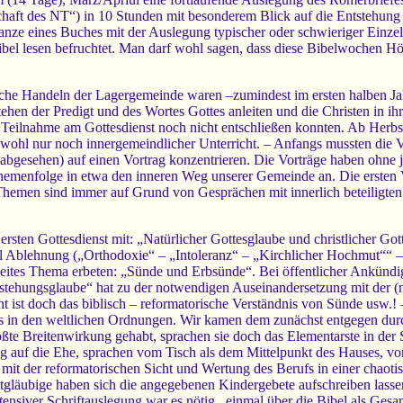
chaft des NT“) in 10 Stunden mit besonderem Blick auf die Entstehung
nze eines Buches mit der Auslegung typischer oder schwieriger Einzel
bel lesen befruchtet. Man darf wohl sagen, dass diese Bibelwochen Hö
che Handeln der Lagergemeinde waren –zumindest im ersten halben Jahr
hen der Predigt und des Wortes Gottes anleiten und die Christen in ih
ur Teilnahme am Gottesdienst noch nicht entschließen konnten. Ab Herbs
wohl nur noch innergemeindlicher Unterricht. – Anfangs mussten die V
 abgesehen) auf einen Vortrag konzentrieren. Die Vorträge haben oh
 Themenfolge in etwa den inneren Weg unserer Gemeinde an. Die ersten 
hemen sind immer auf Grund von Gesprächen mit innerlich beteiligte
sten Gottesdienst mit: „Natürlicher Gottesglaube und christlicher Got
el Ablehnung („Orthodoxie“ – „Intoleranz“ – „Kirchlicher Hochmut““ –
weites Thema erbeten: „Sünde und Erbsünde“. Bei öffentlicher Ankündi
rstehungsglaube“ hat zu der notwendigen Auseinandersetzung mit der (
t ist doch das biblisch – reformatorische Verständnis von Sünde usw.!
 in den weltlichen Ordnungen. Wir kamen dem zunächst entgegen durc
ößte Breitenwirkung gehabt, sprachen sie doch das Elementarste in der 
g auf die Ehe, sprachen vom Tisch als dem Mittelpunkt des Hauses, von
mit der reformatorischen Sicht und Wertung des Berufs in einer chaot
tgläubige haben sich die angegebenen Kindergebete aufschreiben lasse
nsiver Schriftauslegung war es nötig,, einmal über die Bibel als Gesa