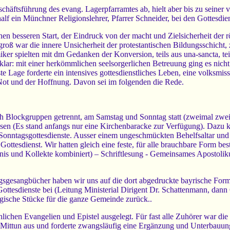
Geschäftsführung des evang. Lagerpfarramtes ab, hielt aber bis zu seine
lf ein Münchner Religionslehrer, Pfarrer Schneider, bei den Gottesdien
nen besseren Start, der Eindruck von der macht und Zielsicherheit de
roß war die innere Unsicherheit der protestantischen Bildungsschicht,
er spielten mit dm Gedanken der Konversion, teils aus una-sancta, te
 klar: mit einer herkömmlichen seelsorgerlichen Betreuung ging es nich
nste Lage forderte ein intensives gottesdienstliches Leben, eine volksm
 Not und der Hoffnung. Davon sei im folgenden die Rede.
ch Blockgruppen getrennt, am Samstag und Sonntag statt (zweimal zwei
sen (Es stand anfangs nur eine Kirchenbaracke zur Verfügung). Dazu k
7 Sonntagsgottesdienste. Ausser einem ungeschmückten Behelfsaltar un
n Gottesdienst. Wir hatten gleich eine feste, für alle brauchbare Form bes
 und Kollekte kombiniert) – Schriftlesung - Gemeinsames Apostolikum 
gsgesangbücher haben wir uns auf die dort abgedruckte bayrische Form
ottesdienste bei (Leitung Ministerial Dirigent Dr. Schattenmann, dann 
gische Stücke für die ganze Gemeinde zurück..
chlichen Evangelien und Epistel ausgelegt. Für fast alle Zuhörer war die
s Mittun aus und forderte zwangsläufig eine Ergänzung und Unterbauun