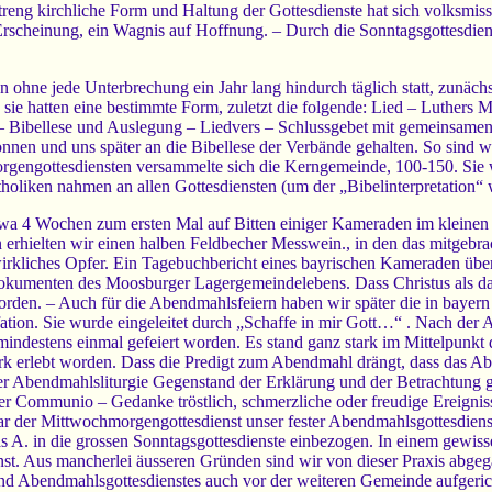
treng kirchliche Form und Haltung der Gottesdienste hat sich volksmissio
rscheinung, ein Wagnis auf Hoffnung. – Durch die Sonntagsgottesdiens
 ohne jede Unterbrechung ein Jahr lang hindurch täglich statt, zunächs
sie hatten eine bestimmte Form, zuletzt die folgende: Lied – Luthers
 Bibellese und Auslegung – Liedvers – Schlussgebet mit gemeinsamen 
nen und uns später an die Bibellese der Verbände gehalten. So sind w
orgengottesdiensten versammelte sich die Kerngemeinde, 100-150. Sie 
oliken nahmen an allen Gottesdiensten (um der „Bibelinterpretation“ wi
a 4 Wochen zum ersten Mal auf Bitten einiger Kameraden im kleinen K
 erhielten wir einen halben Feldbecher Messwein., in den das mitgebr
irkliches Opfer. Ein Tagebuchbericht eines bayrischen Kameraden über
okumenten des Moosburger Lagergemeindelebens. Dass Christus als das
worden. – Auch für die Abendmahlsfeiern haben wir später die in baye
tion. Sie wurde eingeleitet durch „Schaffe in mir Gott…“ . Nach der 
mindestens einmal gefeiert worden. Es stand ganz stark im Mittelpunkt
 erlebt worden. Dass die Predigt zum Abendmahl drängt, dass das Abend
 der Abendmahlsliturgie Gegenstand der Erklärung und der Betrachtung
r Communio – Gedanke tröstlich, schmerzliche oder freudige Ereigniss
 der Mittwochmorgengottesdienst unser fester Abendmahlsgottesdienst.
s A. in die grossen Sonntagsgottesdienste einbezogen. In einem gewisse
st. Aus mancherlei äusseren Gründen sind wir von dieser Praxis abgega
und Abendmahlsgottesdienstes auch vor der weiteren Gemeinde aufgerich