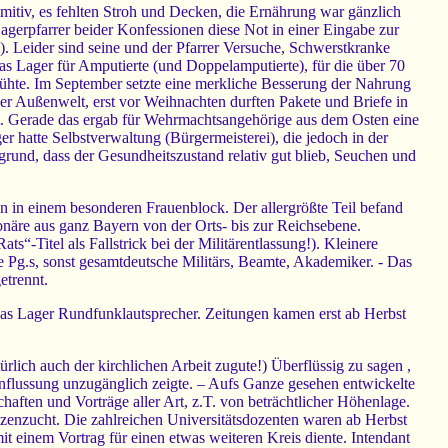
mitiv, es fehlten Stroh und Decken, die Ernährung war gänzlich
agerpfarrer beider Konfessionen diese Not in einer Eingabe zur
m). Leider sind seine und der Pfarrer Versuche, Schwerstkranke
das Lager für Amputierte (und Doppelamputierte), für die über 70
ühte. Im September setzte eine merkliche Besserung der Nahrung
der Außenwelt, erst vor Weihnachten durften Pakete und Briefe in
kt. Gerade das ergab für Wehrmachtsangehörige aus dem Osten eine
er hatte Selbstverwaltung (Bürgermeisterei), die jedoch in der
grund, dass der Gesundheitszustand relativ gut blieb, Seuchen und
en in einem besonderen Frauenblock. Der allergrößte Teil befand
ionäre aus ganz Bayern von der Orts- bis zur Reichsebene.
ts“-Titel als Fallstrick bei der Militärentlassung!). Kleinere
e Pg.s, sonst gesamtdeutsche Militärs, Beamte, Akademiker. - Das
etrennt.
das Lager Rundfunklautsprecher. Zeitungen kamen erst ab Herbst
lich auch der kirchlichen Arbeit zugute!) Überflüssig zu sagen ,
eeinflussung unzugänglich zeigte. – Aufs Ganze gesehen entwickelte
aften und Vorträge aller Art, z.T. von beträchtlicher Höhenlage.
zenzucht. Die zahlreichen Universitätsdozenten waren ab Herbst
 einem Vortrag für einen etwas weiteren Kreis diente. Intendant