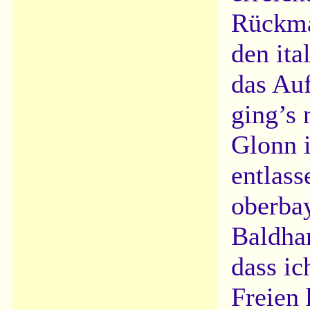
Rückma
den ita
das Auf
ging’s
Glonn i
entlass
oberbay
Baldha
dass ic
Freien 