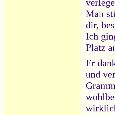
verlege
Man st
dir, be
Ich gin
Platz a
Er dank
und ver
Gramma
wohlbe
wirklic