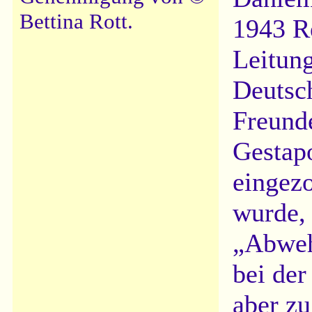
Bettina Rott.
1943 Re
Leitung
Deutsch
Freund
Gestapo
eingez
wurde, 
„Abweh
bei der
aber z