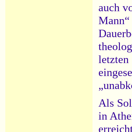
auch vo
Mann“ 
Dauerb
theolog
letzte
eingese
„unabk
Als Sol
in Ath
erreic