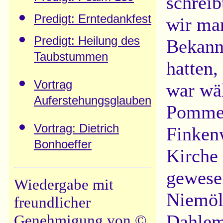
schreib
Predigt: Erntedankfest
wir ma
Predigt: Heilung des
Bekann
Taubstummen
hatten,
Vortrag
war wä
Auferstehungsglauben
Pommer
Vortrag: Dietrich
Finken
Bonhoeffer
Kirche 
gewese
Wiedergabe mit
Niemöll
freundlicher
Dahlem
Genehmigung von ©