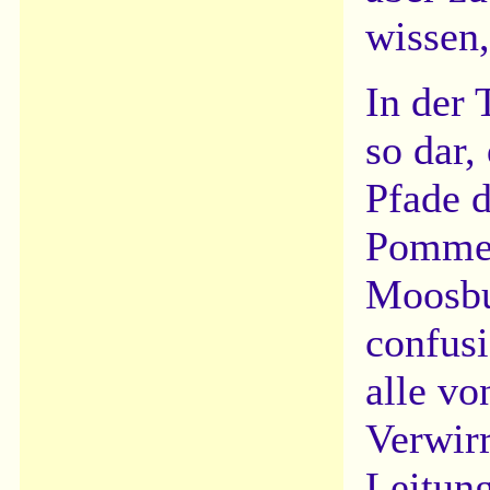
wissen,
In der 
so dar,
Pfade d
Pommer
Moosbu
confusi
alle vo
Verwirr
Leitung