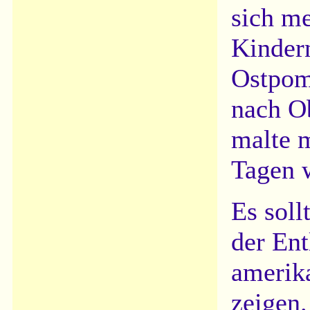
sich me
Kinder
Ostpom
nach Ob
malte m
Tagen 
Es soll
der En
amerik
zeigen.