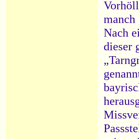
Vorhöll
manch g
Nach ei
dieser 
„Tarng
genannt
bayris
herausg
Missve
Passste