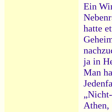
Ein Wi
Nebenra
hatte e
Geheim
nachzu
ja in H
Man ha
Jedenfa
„Nicht
Athen, 