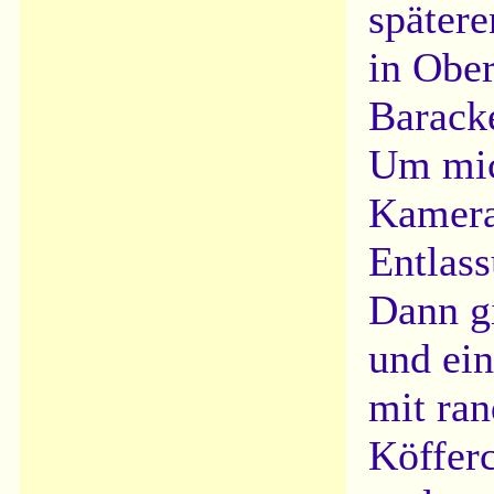
spätere
in Ober
Baracke
Um mic
Kamera
Entlass
Dann gi
und ein
mit ran
Köfferc