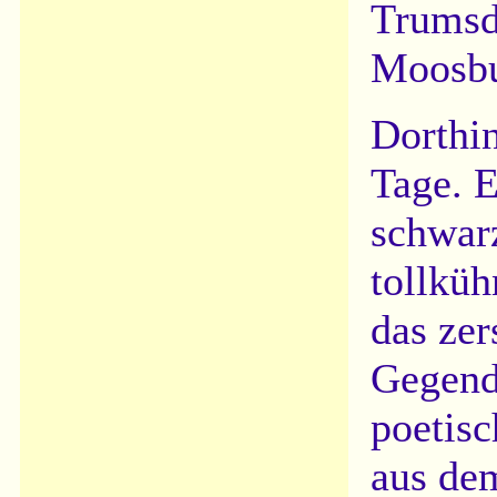
Trumsd
Moosbu
Dorthin
Tage. E
schwarz
tollküh
das zer
Gegend
poetisc
aus de