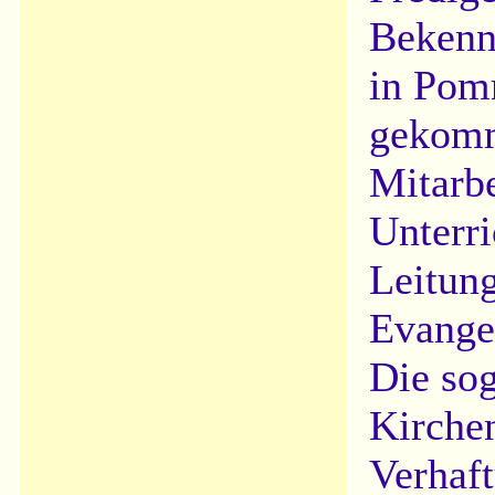
Bekenn
in Pom
gekomm
Mitarbe
Unterri
Leitun
Evange
Die so
Kirchen
Verhaf