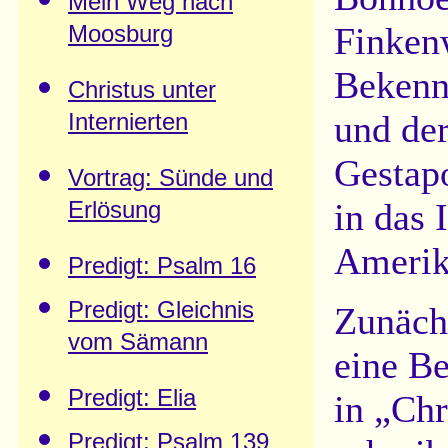
Mein Weg nach
Finken
Moosburg
Bekenn
Christus unter
und der
Internierten
Gestapo
Vortrag: Sünde und
in das 
Erlösung
Amerika
Predigt: Psalm 16
Predigt: Gleichnis
Zunäch
vom Sämann
eine B
Predigt: Elia
in „Chr
Predigt: Psalm 139