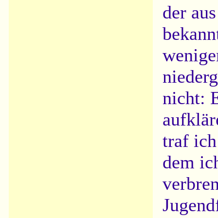
der au
bekannt
weniger
niederg
nicht: 
aufklä
traf ic
dem ic
verbren
Jugend